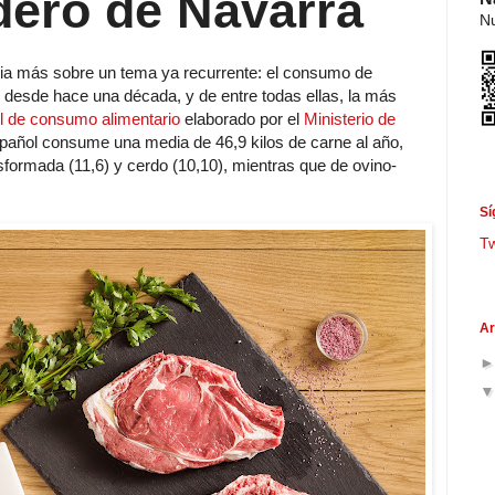
dero de Navarra
Nu
cia más sobre un tema ya recurrente: el consumo de
desde hace una década, y de entre todas ellas, la más
l de consumo alimentario
elaborado por el
Ministerio de
añol consume una media de 46,9 kilos de carne al año,
sformada (11,6) y cerdo (10,10), mientras que de ovino-
Sí
T
Ar