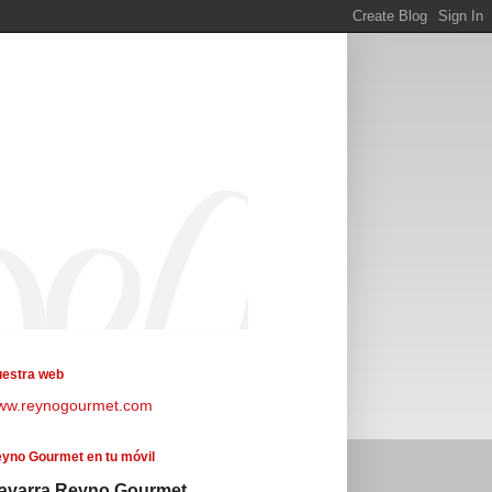
estra web
ww.reynogourmet.com
yno Gourmet en tu móvil
avarra Reyno Gourmet