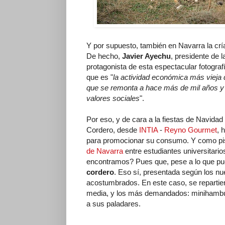
Y por supuesto, también en Navarra la crí
De hecho,
Javier Ayechu
, presidente de 
protagonista de esta espectacular fotograf
que es "
la actividad económica más vieja
que se remonta a hace más de mil años y 
valores sociales
".
Por eso, y de cara a la fiestas de Navida
Cordero, desde
INTIA
-
Reyno Gourmet
, 
para promocionar su consumo. Y como pis
de Navarra
entre estudiantes universitario
encontramos? Pues que, pese a lo que pu
cordero
. Eso sí, presentada según los n
acostumbrados. En este caso, se repartie
media, y los más demandados: minihambu
a sus paladares.