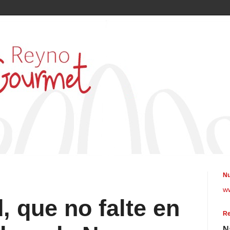
Nu
w
, que no falte en
Re
N