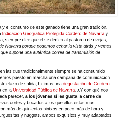
a y el consumo de este ganado tiene una gran tradición.
la
Indicación Geográfica Protegida Cordero de Navarra
y
ía, siempre dice que él se dedica al pastoreo de ovejas,
 de Navarra porque podemos echar la vista atrás y vemos
que supone una auténtica correa de transmisión de
d en las que tradicionalmente siempre se ha consumido
hemos puesto en marcha una campaña de comunicación
toletazo de salida, hicimos una
degustación de Cordero
s en la
Universidad Pública de Navarra
. ¿Y con qué nos
eda parecer,
a los jóvenes sí les gusta la carne de
uevos cortes y bocados a los que ellos estás más
ron más de quinientos pintxos en poco más de hora y
rguesitas y nuggets, ambos exquisitos y muy adaptados