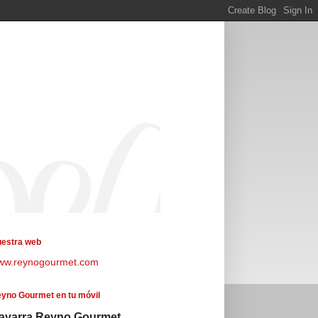
estra web
ww.reynogourmet.com
yno Gourmet en tu móvil
avarra Reyno Gourmet