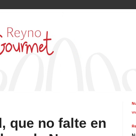
Nu
w
, que no falte en
Re
N