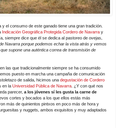
a y el consumo de este ganado tiene una gran tradición.
la
Indicación Geográfica Protegida Cordero de Navarra
y
ía, siempre dice que él se dedica al pastoreo de ovejas,
 de Navarra porque podemos echar la vista atrás y vemos
que supone una auténtica correa de transmisión de
d en las que tradicionalmente siempre se ha consumido
hemos puesto en marcha una campaña de comunicación
toletazo de salida, hicimos una
degustación de Cordero
s en la
Universidad Pública de Navarra
. ¿Y con qué nos
eda parecer,
a los jóvenes sí les gusta la carne de
uevos cortes y bocados a los que ellos estás más
ron más de quinientos pintxos en poco más de hora y
rguesitas y nuggets, ambos exquisitos y muy adaptados