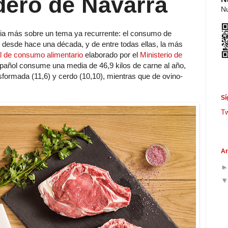
dero de Navarra
Nu
cia más sobre un tema ya recurrente: el consumo de
desde hace una década, y de entre todas ellas, la más
l de consumo alimentario
elaborado por el
Ministerio de
añol consume una media de 46,9 kilos de carne al año,
sformada (11,6) y cerdo (10,10), mientras que de ovino-
Sí
T
Ar