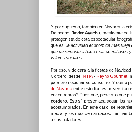
Y por supuesto, también en Navarra la crí
De hecho,
Javier Ayechu
, presidente de 
protagonista de esta espectacular fotograf
que es "
la actividad económica más vieja
que se remonta a hace más de mil años y 
valores sociales
".
Por eso, y de cara a la fiestas de Navida
Cordero, desde
INTIA
-
Reyno Gourmet
, 
para promocionar su consumo. Y como pis
de Navarra
entre estudiantes universitario
encontramos? Pues que, pese a lo que pu
cordero
. Eso sí, presentada según los n
acostumbrados. En este caso, se repartie
media, y los más demandados: minihambu
a sus paladares.