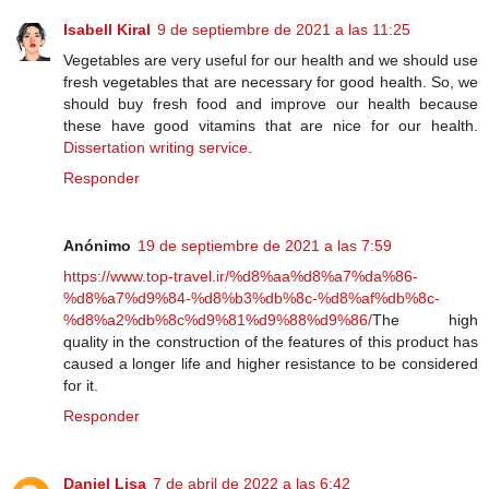
Isabell Kiral
9 de septiembre de 2021 a las 11:25
Vegetables are very useful for our health and we should use
fresh vegetables that are necessary for good health. So, we
should buy fresh food and improve our health because
these have good vitamins that are nice for our health.
Dissertation writing service
.
Responder
Anónimo
19 de septiembre de 2021 a las 7:59
https://www.top-travel.ir/%d8%aa%d8%a7%da%86-
%d8%a7%d9%84-%d8%b3%db%8c-%d8%af%db%8c-
%d8%a2%db%8c%d9%81%d9%88%d9%86/
The high
quality in the construction of the features of this product has
caused a longer life and higher resistance to be considered
for it.
Responder
Daniel Lisa
7 de abril de 2022 a las 6:42