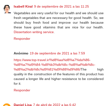
Isabell Kiral
9 de septiembre de 2021 a las 11:25
Vegetables are very useful for our health and we should use
fresh vegetables that are necessary for good health. So, we
should buy fresh food and improve our health because
these have good vitamins that are nice for our health.
Dissertation writing service
.
Responder
Anónimo
19 de septiembre de 2021 a las 7:59
https://www.top-travel.ir/%d8%aa%d8%a7%da%86-
%d8%a7%d9%84-%d8%b3%db%8c-%d8%af%db%8c-
%d8%a2%db%8c%d9%81%d9%88%d9%86/
The high
quality in the construction of the features of this product has
caused a longer life and higher resistance to be considered
for it.
Responder
Daniel Lisa
7 de abril de 2022 a las 6:42