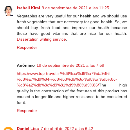
Isabell Kiral
9 de septiembre de 2021 a las 11:25
Vegetables are very useful for our health and we should use
fresh vegetables that are necessary for good health. So, we
should buy fresh food and improve our health because
these have good vitamins that are nice for our health.
Dissertation writing service
.
Responder
Anónimo
19 de septiembre de 2021 a las 7:59
https://www.top-travel.ir/%d8%aa%d8%a7%da%86-
%d8%a7%d9%84-%d8%b3%db%8c-%d8%af%db%8c-
%d8%a2%db%8c%d9%81%d9%88%d9%86/
The high
quality in the construction of the features of this product has
caused a longer life and higher resistance to be considered
for it.
Responder
Daniel Lisa
7 de abril de 2022 a las 6:42