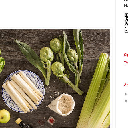
Nu
Sí
T
Ar