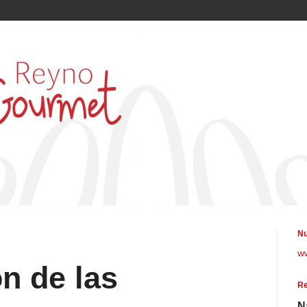
Nu
w
n de las
Re
N