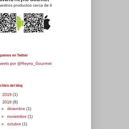
estros productos cerca de ti
guenos en Twitter
weets por @Reyno_Gourmet
chivo del blog
►
2019
(1)
▼
2018
(8)
►
diciembre
(1)
►
noviembre
(1)
►
octubre
(1)