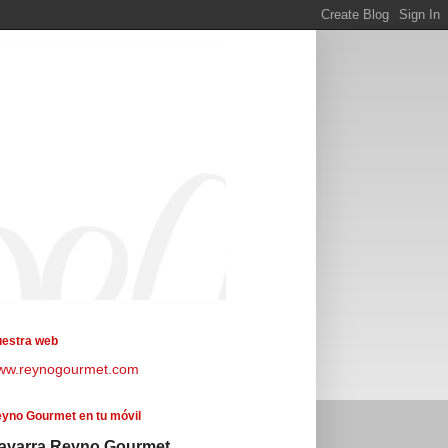
estra web
ww.reynogourmet.com
yno Gourmet en tu móvil
avarra Reyno Gourmet