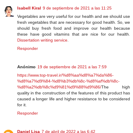
Isabell Kiral
9 de septiembre de 2021 a las 11:25
Vegetables are very useful for our health and we should use
fresh vegetables that are necessary for good health. So, we
should buy fresh food and improve our health because
these have good vitamins that are nice for our health.
Dissertation writing service
.
Responder
Anónimo
19 de septiembre de 2021 a las 7:59
https://www.top-travel.ir/%d8%aa%d8%a7%da%86-
%d8%a7%d9%84-%d8%b3%db%8c-%d8%af%db%8c-
%d8%a2%db%8c%d9%81%d9%88%d9%86/
The high
quality in the construction of the features of this product has
caused a longer life and higher resistance to be considered
for it.
Responder
Daniel Lisa
7 de abril de 2022 a las 6:42