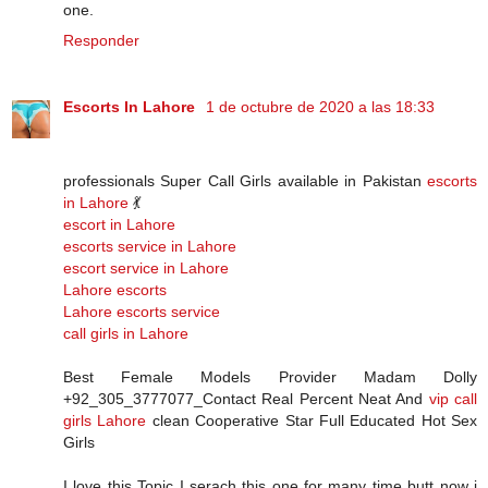
one.
Responder
Escorts In Lahore
1 de octubre de 2020 a las 18:33
professionals Super Call Girls available in Pakistan
escorts
in Lahore
💃
escort in Lahore
escorts service in Lahore
escort service in Lahore
Lahore escorts
Lahore escorts service
call girls in Lahore
Best Female Models Provider Madam Dolly
+92_305_3777077_Contact Real Percent Neat And
vip call
girls Lahore
clean Cooperative Star Full Educated Hot Sex
Girls
I love this Topic I serach this one for many time butt now i