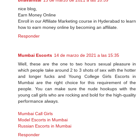
bhavanisai
13 de marzo de 2021 a las 10:59
nice blog,
Earn Money Online
Enroll in our Affiliate Marketing course in Hyderabad to learn
how to earn money online by becoming an affiliate.
Responder
Mumbai Escorts
14 de marzo de 2021 a las 15:35
Well, these are the one to two hours sexual pleasure in
which people take around 2 to 3 shots of sex with the hotter
and longer fucks and Young College Girls Escorts in
Mumbai are the right choice for this requirement of the
people. You can make sure the nude hookups with the
young call girls who are rocking and bold for the high-quality
performance always.
Mumbai Call Girls
Model Escorts in Mumbai
Russian Escorts in Mumbai
Responder