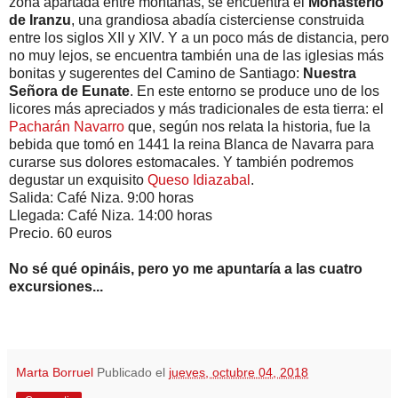
zona apartada entre montañas, se encuentra el
Monasterio
de Iranzu
, una grandiosa abadía cisterciense construida
entre los siglos XII y XIV. Y a un poco más de distancia, pero
no muy lejos, se encuentra también una de las iglesias más
bonitas y sugerentes del Camino de Santiago:
Nuestra
Señora de Eunate
. En este entorno se produce uno de los
licores más apreciados y más tradicionales de esta tierra: el
Pacharán Navarro
que, según nos relata la historia, fue la
bebida que tomó en 1441 la reina Blanca de Navarra para
curarse sus dolores estomacales. Y también podremos
degustar un exquisito
Queso Idiazabal
.
Salida: Café Niza. 9:00 horas
Llegada: Café Niza. 14:00 horas
Precio. 60 euros
No sé qué opináis, pero yo me apuntaría a las cuatro
excursiones...
Marta Borruel
Publicado el
jueves, octubre 04, 2018