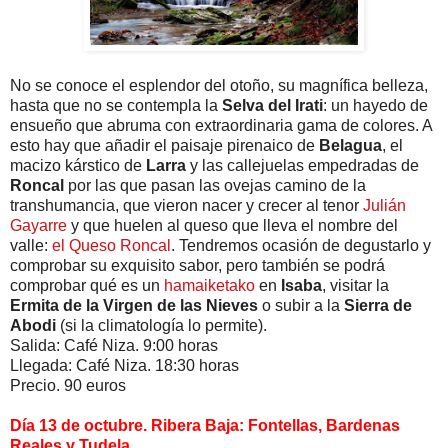
No se conoce el esplendor del otoño, su magnífica belleza,
hasta que no se contempla la
Selva del Irati
: un hayedo de
ensueño que abruma con extraordinaria gama de colores. A
esto hay que añadir el paisaje pirenaico de
Belagua
, el
macizo kárstico de
Larra
y las callejuelas empedradas de
Roncal
por las que pasan las ovejas camino de la
transhumancia, que vieron nacer y crecer al tenor
Julián
Gayarre
y que huelen al queso que lleva el nombre del
valle:
el Queso Roncal
. Tendremos ocasión de degustarlo y
comprobar su exquisito sabor, pero también se podrá
comprobar qué es un
hamaiketako
en
Isaba
, visitar la
Ermita de la Virgen de las Nieves
o subir a la
Sierra de
Abodi
(si la climatología lo permite).
Salida: Café Niza. 9:00 horas
Llegada: Café Niza. 18:30 horas
Precio. 90 euros
Día 13 de octubre. Ribera Baja: Fontellas, Bardenas
Reales y Tudela