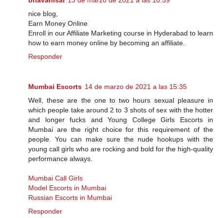
bhavanisai
13 de marzo de 2021 a las 10:59
nice blog,
Earn Money Online
Enroll in our Affiliate Marketing course in Hyderabad to learn
how to earn money online by becoming an affiliate.
Responder
Mumbai Escorts
14 de marzo de 2021 a las 15:35
Well, these are the one to two hours sexual pleasure in
which people take around 2 to 3 shots of sex with the hotter
and longer fucks and Young College Girls Escorts in
Mumbai are the right choice for this requirement of the
people. You can make sure the nude hookups with the
young call girls who are rocking and bold for the high-quality
performance always.
Mumbai Call Girls
Model Escorts in Mumbai
Russian Escorts in Mumbai
Responder