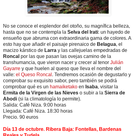
No se conoce el esplendor del otoño, su magnífica belleza,
hasta que no se contempla la
Selva del Irati
: un hayedo de
ensueño que abruma con extraordinaria gama de colores. A
esto hay que añadir el paisaje pirenaico de
Belagua
, el
macizo kárstico de
Larra
y las callejuelas empedradas de
Roncal
por las que pasan las ovejas camino de la
transhumancia, que vieron nacer y crecer al tenor
Julián
Gayarre
y que huelen al queso que lleva el nombre del
valle:
el Queso Roncal
. Tendremos ocasión de degustarlo y
comprobar su exquisito sabor, pero también se podrá
comprobar qué es un
hamaiketako
en
Isaba
, visitar la
Ermita de la Virgen de las Nieves
o subir a la
Sierra de
Abodi
(si la climatología lo permite).
Salida: Café Niza. 9:00 horas
Llegada: Café Niza. 18:30 horas
Precio. 90 euros
Día 13 de octubre. Ribera Baja: Fontellas, Bardenas
Reales y Tudela