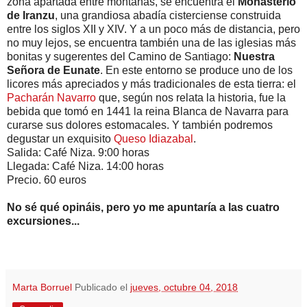
zona apartada entre montañas, se encuentra el
Monasterio
de Iranzu
, una grandiosa abadía cisterciense construida
entre los siglos XII y XIV. Y a un poco más de distancia, pero
no muy lejos, se encuentra también una de las iglesias más
bonitas y sugerentes del Camino de Santiago:
Nuestra
Señora de Eunate
. En este entorno se produce uno de los
licores más apreciados y más tradicionales de esta tierra: el
Pacharán Navarro
que, según nos relata la historia, fue la
bebida que tomó en 1441 la reina Blanca de Navarra para
curarse sus dolores estomacales. Y también podremos
degustar un exquisito
Queso Idiazabal
.
Salida: Café Niza. 9:00 horas
Llegada: Café Niza. 14:00 horas
Precio. 60 euros
No sé qué opináis, pero yo me apuntaría a las cuatro
excursiones...
Marta Borruel
Publicado el
jueves, octubre 04, 2018