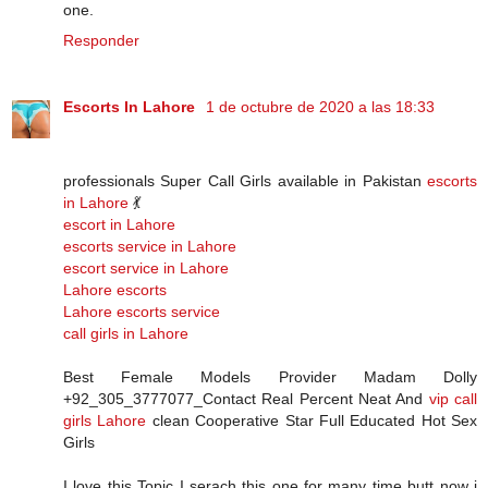
one.
Responder
Escorts In Lahore
1 de octubre de 2020 a las 18:33
professionals Super Call Girls available in Pakistan
escorts
in Lahore
💃
escort in Lahore
escorts service in Lahore
escort service in Lahore
Lahore escorts
Lahore escorts service
call girls in Lahore
Best Female Models Provider Madam Dolly
+92_305_3777077_Contact Real Percent Neat And
vip call
girls Lahore
clean Cooperative Star Full Educated Hot Sex
Girls
I love this Topic I serach this one for many time butt now i