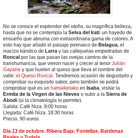
No se conoce el esplendor del otoño, su magnífica belleza,
hasta que no se contempla la
Selva del Irati
: un hayedo de
ensueño que abruma con extraordinaria gama de colores. A
esto hay que añadir el paisaje pirenaico de
Belagua
, el
macizo kárstico de
Larra
y las callejuelas empedradas de
Roncal
por las que pasan las ovejas camino de la
transhumancia, que vieron nacer y crecer al tenor
Julián
Gayarre
y que huelen al queso que lleva el nombre del
valle:
el Queso Roncal
. Tendremos ocasión de degustarlo y
comprobar su exquisito sabor, pero también se podrá
comprobar qué es un
hamaiketako
en
Isaba
, visitar la
Ermita de la Virgen de las Nieves
o subir a la
Sierra de
Abodi
(si la climatología lo permite).
Salida: Café Niza. 9:00 horas
Llegada: Café Niza. 18:30 horas
Precio. 90 euros
Día 13 de octubre. Ribera Baja: Fontellas, Bardenas
Reales y Tudela