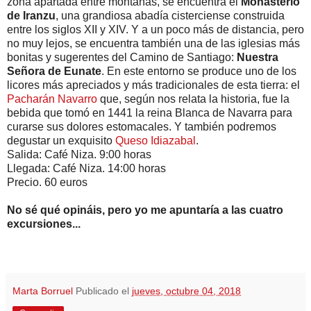
zona apartada entre montañas, se encuentra el
Monasterio
de Iranzu
, una grandiosa abadía cisterciense construida
entre los siglos XII y XIV. Y a un poco más de distancia, pero
no muy lejos, se encuentra también una de las iglesias más
bonitas y sugerentes del Camino de Santiago:
Nuestra
Señora de Eunate
. En este entorno se produce uno de los
licores más apreciados y más tradicionales de esta tierra: el
Pacharán Navarro
que, según nos relata la historia, fue la
bebida que tomó en 1441 la reina Blanca de Navarra para
curarse sus dolores estomacales. Y también podremos
degustar un exquisito
Queso Idiazabal
.
Salida: Café Niza. 9:00 horas
Llegada: Café Niza. 14:00 horas
Precio. 60 euros
No sé qué opináis, pero yo me apuntaría a las cuatro
excursiones...
Marta Borruel
Publicado el
jueves, octubre 04, 2018