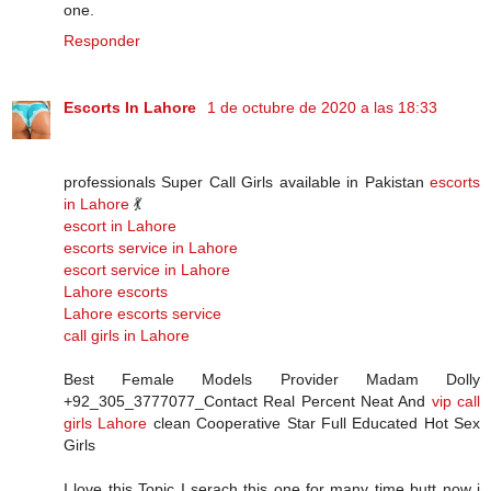
one.
Responder
Escorts In Lahore
1 de octubre de 2020 a las 18:33
professionals Super Call Girls available in Pakistan
escorts
in Lahore
💃
escort in Lahore
escorts service in Lahore
escort service in Lahore
Lahore escorts
Lahore escorts service
call girls in Lahore
Best Female Models Provider Madam Dolly
+92_305_3777077_Contact Real Percent Neat And
vip call
girls Lahore
clean Cooperative Star Full Educated Hot Sex
Girls
I love this Topic I serach this one for many time butt now i