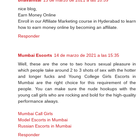
bhavanisai
13 de marzo de 2021 a las 10:59
nice blog,
Earn Money Online
Enroll in our Affiliate Marketing course in Hyderabad to learn
how to earn money online by becoming an affiliate.
Responder
Mumbai Escorts
14 de marzo de 2021 a las 15:35
Well, these are the one to two hours sexual pleasure in
which people take around 2 to 3 shots of sex with the hotter
and longer fucks and Young College Girls Escorts in
Mumbai are the right choice for this requirement of the
people. You can make sure the nude hookups with the
young call girls who are rocking and bold for the high-quality
performance always.
Mumbai Call Girls
Model Escorts in Mumbai
Russian Escorts in Mumbai
Responder