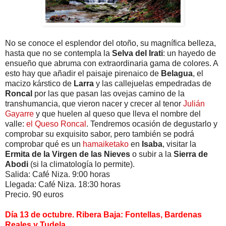
No se conoce el esplendor del otoño, su magnífica belleza,
hasta que no se contempla la
Selva del Irati
: un hayedo de
ensueño que abruma con extraordinaria gama de colores. A
esto hay que añadir el paisaje pirenaico de
Belagua
, el
macizo kárstico de
Larra
y las callejuelas empedradas de
Roncal
por las que pasan las ovejas camino de la
transhumancia, que vieron nacer y crecer al tenor
Julián
Gayarre
y que huelen al queso que lleva el nombre del
valle:
el Queso Roncal
. Tendremos ocasión de degustarlo y
comprobar su exquisito sabor, pero también se podrá
comprobar qué es un
hamaiketako
en
Isaba
, visitar la
Ermita de la Virgen de las Nieves
o subir a la
Sierra de
Abodi
(si la climatología lo permite).
Salida: Café Niza. 9:00 horas
Llegada: Café Niza. 18:30 horas
Precio. 90 euros
Día 13 de octubre. Ribera Baja: Fontellas, Bardenas
Reales y Tudela