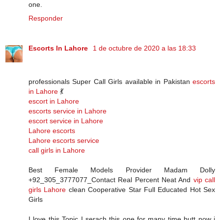
one.
Responder
Escorts In Lahore
1 de octubre de 2020 a las 18:33
professionals Super Call Girls available in Pakistan
escorts
in Lahore
💃
escort in Lahore
escorts service in Lahore
escort service in Lahore
Lahore escorts
Lahore escorts service
call girls in Lahore
Best Female Models Provider Madam Dolly
+92_305_3777077_Contact Real Percent Neat And
vip call
girls Lahore
clean Cooperative Star Full Educated Hot Sex
Girls
I love this Topic I serach this one for many time butt now i