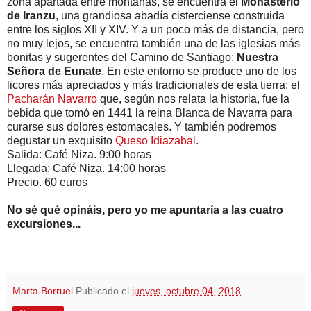
zona apartada entre montañas, se encuentra el
Monasterio
de Iranzu
, una grandiosa abadía cisterciense construida
entre los siglos XII y XIV. Y a un poco más de distancia, pero
no muy lejos, se encuentra también una de las iglesias más
bonitas y sugerentes del Camino de Santiago:
Nuestra
Señora de Eunate
. En este entorno se produce uno de los
licores más apreciados y más tradicionales de esta tierra: el
Pacharán Navarro
que, según nos relata la historia, fue la
bebida que tomó en 1441 la reina Blanca de Navarra para
curarse sus dolores estomacales. Y también podremos
degustar un exquisito
Queso Idiazabal
.
Salida: Café Niza. 9:00 horas
Llegada: Café Niza. 14:00 horas
Precio. 60 euros
No sé qué opináis, pero yo me apuntaría a las cuatro
excursiones...
Marta Borruel
Publicado el
jueves, octubre 04, 2018