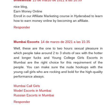
bhavanisai
13 de marzo de 2021 a las 10:59
nice blog,
Earn Money Online
Enroll in our Affiliate Marketing course in Hyderabad to learn
how to earn money online by becoming an affiliate.
Responder
Mumbai Escorts
14 de marzo de 2021 a las 15:35
Well, these are the one to two hours sexual pleasure in
which people take around 2 to 3 shots of sex with the hotter
and longer fucks and Young College Girls Escorts in
Mumbai are the right choice for this requirement of the
people. You can make sure the nude hookups with the
young call girls who are rocking and bold for the high-quality
performance always.
Mumbai Call Girls
Model Escorts in Mumbai
Russian Escorts in Mumbai
Responder