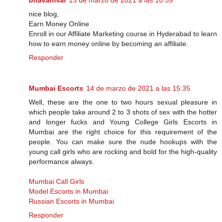
bhavanisai
13 de marzo de 2021 a las 10:59
nice blog,
Earn Money Online
Enroll in our Affiliate Marketing course in Hyderabad to learn
how to earn money online by becoming an affiliate.
Responder
Mumbai Escorts
14 de marzo de 2021 a las 15:35
Well, these are the one to two hours sexual pleasure in
which people take around 2 to 3 shots of sex with the hotter
and longer fucks and Young College Girls Escorts in
Mumbai are the right choice for this requirement of the
people. You can make sure the nude hookups with the
young call girls who are rocking and bold for the high-quality
performance always.
Mumbai Call Girls
Model Escorts in Mumbai
Russian Escorts in Mumbai
Responder