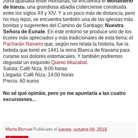
zona apartada entre montañas, se encuentra el
Monasterio
de Iranzu
, una grandiosa abadía cisterciense construida
entre los siglos XII y XIV. Y a un poco más de distancia, pero
no muy lejos, se encuentra también una de las iglesias más
bonitas y sugerentes del Camino de Santiago:
Nuestra
Señora de Eunate
. En este entorno se produce uno de los
licores más apreciados y más tradicionales de esta tierra: el
Pacharán Navarro
que, según nos relata la historia, fue la
bebida que tomó en 1441 la reina Blanca de Navarra para
curarse sus dolores estomacales. Y también podremos
degustar un exquisito
Queso Idiazabal
.
Salida: Café Niza. 9:00 horas
Llegada: Café Niza. 14:00 horas
Precio. 60 euros
No sé qué opináis, pero yo me apuntaría a las cuatro
excursiones...
Marta Borruel
Publicado el
jueves, octubre 04, 2018