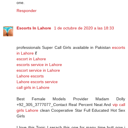
one.
Responder
Escorts In Lahore
1 de octubre de 2020 a las 18:33
professionals Super Call Girls available in Pakistan
escorts
in Lahore
💃
escort in Lahore
escorts service in Lahore
escort service in Lahore
Lahore escorts
Lahore escorts service
call girls in Lahore
Best Female Models Provider Madam Dolly
+92_305_3777077_Contact Real Percent Neat And
vip call
girls Lahore
clean Cooperative Star Full Educated Hot Sex
Girls
I love this Topic I serach this one for many time butt now i