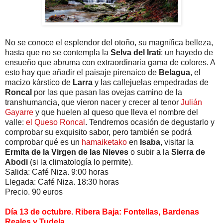
No se conoce el esplendor del otoño, su magnífica belleza,
hasta que no se contempla la
Selva del Irati
: un hayedo de
ensueño que abruma con extraordinaria gama de colores. A
esto hay que añadir el paisaje pirenaico de
Belagua
, el
macizo kárstico de
Larra
y las callejuelas empedradas de
Roncal
por las que pasan las ovejas camino de la
transhumancia, que vieron nacer y crecer al tenor
Julián
Gayarre
y que huelen al queso que lleva el nombre del
valle:
el Queso Roncal
. Tendremos ocasión de degustarlo y
comprobar su exquisito sabor, pero también se podrá
comprobar qué es un
hamaiketako
en
Isaba
, visitar la
Ermita de la Virgen de las Nieves
o subir a la
Sierra de
Abodi
(si la climatología lo permite).
Salida: Café Niza. 9:00 horas
Llegada: Café Niza. 18:30 horas
Precio. 90 euros
Día 13 de octubre. Ribera Baja: Fontellas, Bardenas
Reales y Tudela