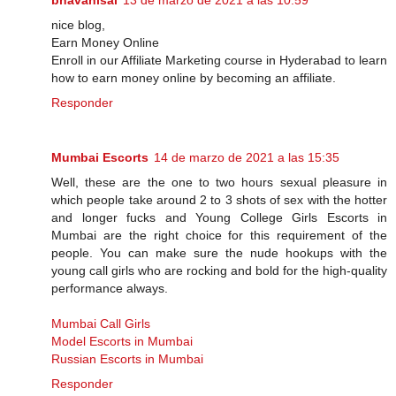
bhavanisai
13 de marzo de 2021 a las 10:59
nice blog,
Earn Money Online
Enroll in our Affiliate Marketing course in Hyderabad to learn
how to earn money online by becoming an affiliate.
Responder
Mumbai Escorts
14 de marzo de 2021 a las 15:35
Well, these are the one to two hours sexual pleasure in
which people take around 2 to 3 shots of sex with the hotter
and longer fucks and Young College Girls Escorts in
Mumbai are the right choice for this requirement of the
people. You can make sure the nude hookups with the
young call girls who are rocking and bold for the high-quality
performance always.
Mumbai Call Girls
Model Escorts in Mumbai
Russian Escorts in Mumbai
Responder