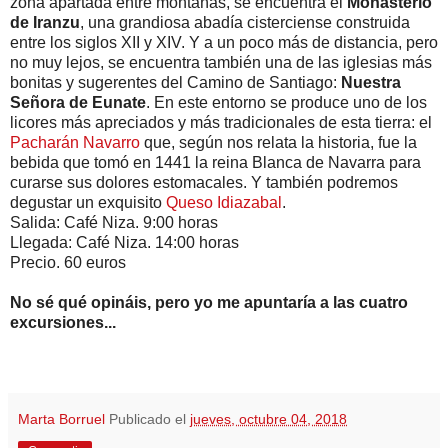
zona apartada entre montañas, se encuentra el
Monasterio
de Iranzu
, una grandiosa abadía cisterciense construida
entre los siglos XII y XIV. Y a un poco más de distancia, pero
no muy lejos, se encuentra también una de las iglesias más
bonitas y sugerentes del Camino de Santiago:
Nuestra
Señora de Eunate
. En este entorno se produce uno de los
licores más apreciados y más tradicionales de esta tierra: el
Pacharán Navarro
que, según nos relata la historia, fue la
bebida que tomó en 1441 la reina Blanca de Navarra para
curarse sus dolores estomacales. Y también podremos
degustar un exquisito
Queso Idiazabal
.
Salida: Café Niza. 9:00 horas
Llegada: Café Niza. 14:00 horas
Precio. 60 euros
No sé qué opináis, pero yo me apuntaría a las cuatro
excursiones...
Marta Borruel
Publicado el
jueves, octubre 04, 2018