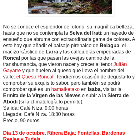
No se conoce el esplendor del otoño, su magnífica belleza,
hasta que no se contempla la
Selva del Irati
: un hayedo de
ensueño que abruma con extraordinaria gama de colores. A
esto hay que añadir el paisaje pirenaico de
Belagua
, el
macizo kárstico de
Larra
y las callejuelas empedradas de
Roncal
por las que pasan las ovejas camino de la
transhumancia, que vieron nacer y crecer al tenor
Julián
Gayarre
y que huelen al queso que lleva el nombre del
valle:
el Queso Roncal
. Tendremos ocasión de degustarlo y
comprobar su exquisito sabor, pero también se podrá
comprobar qué es un
hamaiketako
en
Isaba
, visitar la
Ermita de la Virgen de las Nieves
o subir a la
Sierra de
Abodi
(si la climatología lo permite).
Salida: Café Niza. 9:00 horas
Llegada: Café Niza. 18:30 horas
Precio. 90 euros
Día 13 de octubre. Ribera Baja: Fontellas, Bardenas
Reales y Tudela