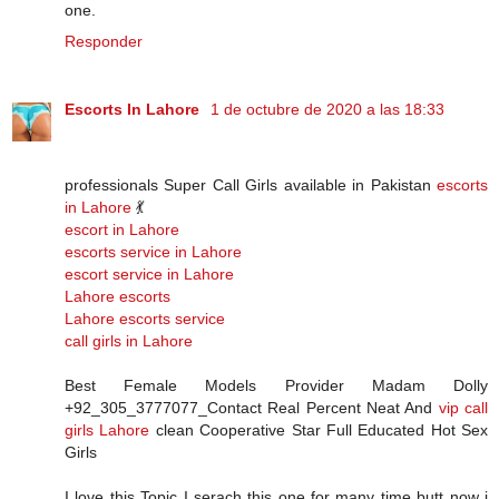
one.
Responder
Escorts In Lahore
1 de octubre de 2020 a las 18:33
professionals Super Call Girls available in Pakistan
escorts
in Lahore
💃
escort in Lahore
escorts service in Lahore
escort service in Lahore
Lahore escorts
Lahore escorts service
call girls in Lahore
Best Female Models Provider Madam Dolly
+92_305_3777077_Contact Real Percent Neat And
vip call
girls Lahore
clean Cooperative Star Full Educated Hot Sex
Girls
I love this Topic I serach this one for many time butt now i