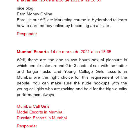
bhavanisai
13 de marzo de 2021 a las 10:59
nice blog,
Earn Money Online
Enroll in our Affiliate Marketing course in Hyderabad to learn
how to earn money online by becoming an affiliate.
Responder
Mumbai Escorts
14 de marzo de 2021 a las 15:35
Well, these are the one to two hours sexual pleasure in
which people take around 2 to 3 shots of sex with the hotter
and longer fucks and Young College Girls Escorts in
Mumbai are the right choice for this requirement of the
people. You can make sure the nude hookups with the
young call girls who are rocking and bold for the high-quality
performance always.
Mumbai Call Girls
Model Escorts in Mumbai
Russian Escorts in Mumbai
Responder