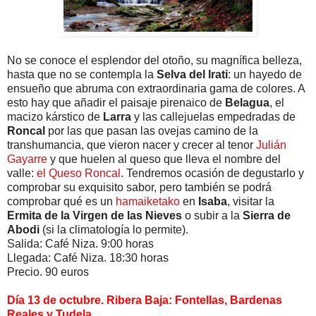
No se conoce el esplendor del otoño, su magnífica belleza,
hasta que no se contempla la
Selva del Irati
: un hayedo de
ensueño que abruma con extraordinaria gama de colores. A
esto hay que añadir el paisaje pirenaico de
Belagua
, el
macizo kárstico de
Larra
y las callejuelas empedradas de
Roncal
por las que pasan las ovejas camino de la
transhumancia, que vieron nacer y crecer al tenor
Julián
Gayarre
y que huelen al queso que lleva el nombre del
valle:
el Queso Roncal
. Tendremos ocasión de degustarlo y
comprobar su exquisito sabor, pero también se podrá
comprobar qué es un
hamaiketako
en
Isaba
, visitar la
Ermita de la Virgen de las Nieves
o subir a la
Sierra de
Abodi
(si la climatología lo permite).
Salida: Café Niza. 9:00 horas
Llegada: Café Niza. 18:30 horas
Precio. 90 euros
Día 13 de octubre. Ribera Baja: Fontellas, Bardenas
Reales y Tudela