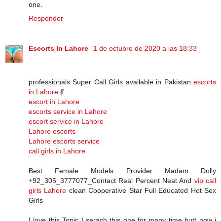
one.
Responder
Escorts In Lahore
1 de octubre de 2020 a las 18:33
professionals Super Call Girls available in Pakistan
escorts
in Lahore
💃
escort in Lahore
escorts service in Lahore
escort service in Lahore
Lahore escorts
Lahore escorts service
call girls in Lahore
Best Female Models Provider Madam Dolly
+92_305_3777077_Contact Real Percent Neat And
vip call
girls Lahore
clean Cooperative Star Full Educated Hot Sex
Girls
I love this Topic I serach this one for many time butt now i