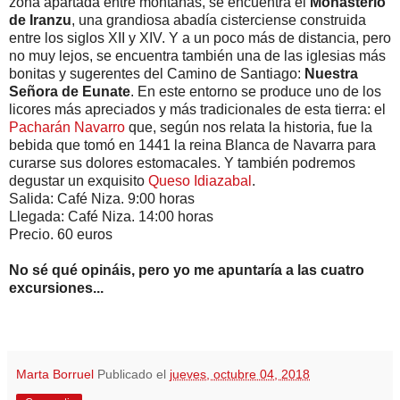
zona apartada entre montañas, se encuentra el
Monasterio
de Iranzu
, una grandiosa abadía cisterciense construida
entre los siglos XII y XIV. Y a un poco más de distancia, pero
no muy lejos, se encuentra también una de las iglesias más
bonitas y sugerentes del Camino de Santiago:
Nuestra
Señora de Eunate
. En este entorno se produce uno de los
licores más apreciados y más tradicionales de esta tierra: el
Pacharán Navarro
que, según nos relata la historia, fue la
bebida que tomó en 1441 la reina Blanca de Navarra para
curarse sus dolores estomacales. Y también podremos
degustar un exquisito
Queso Idiazabal
.
Salida: Café Niza. 9:00 horas
Llegada: Café Niza. 14:00 horas
Precio. 60 euros
No sé qué opináis, pero yo me apuntaría a las cuatro
excursiones...
Marta Borruel
Publicado el
jueves, octubre 04, 2018