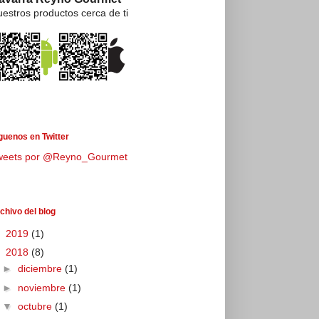
estros productos cerca de ti
guenos en Twitter
weets por @Reyno_Gourmet
chivo del blog
►
2019
(1)
▼
2018
(8)
►
diciembre
(1)
►
noviembre
(1)
▼
octubre
(1)