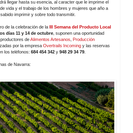
á llegar hasta su esencia, al caracter que le imprime el
a de vida y el trabajo de los hombres y mujeres que año a
sabido imprimir y sobre todo transmitir.
o de la celebración de la
III Semana del Producto Local
os días 11 y 14 de octubre
, suponen una oportunidad
 productores de
Alimentos Artesanos
,
Producción
izadas por la empresa
Overtrails Incoming
y las reservas
n los teléfonos:
684 454 342
y
948 29 34 79
.
nas de Navarra: