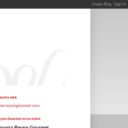
estra web
ww.reynogourmet.com
yno Gourmet en tu móvil
avarra Reyno Gourmet