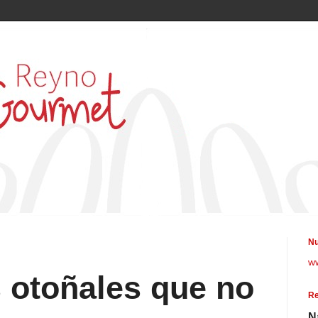
Nu
w
 otoñales que no
Re
N