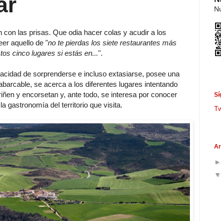
ar
Nu
n con las prisas. Que odia hacer colas y acudir a los
er aquello de "
no te pierdas los siete restaurantes más
tos cinco lugares si estás en...
".
apacidad de sorprenderse e incluso extasiarse, posee una
nabarcable, se acerca a los diferentes lugares intentando
riñen y encorsetan y, ante todo, se interesa por conocer
Sí
a gastronomía del territorio que visita.
T
Ar