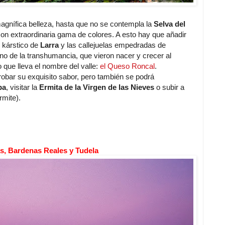
agnífica belleza, hasta que no se contempla la
Selva del
n extraordinaria gama de colores. A esto hay que añadir
o kárstico de
Larra
y las callejuelas empedradas de
no de la transhumancia, que vieron nacer y crecer al
 que lleva el nombre del valle:
el Queso Roncal
.
bar su exquisito sabor, pero también se podrá
ba
, visitar la
Ermita de la Virgen de las Nieves
o subir a
rmite).
as, Bardenas Reales y Tudela