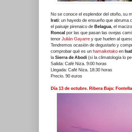
No se conoce el esplendor del otoño, su m
Irati
: un hayedo de ensueño que abruma co
el paisaje pirenaico de
Belagua
, el maciz
Roncal
por las que pasan las ovejas cami
tenor
Julián Gayarre
y que huelen al queso
Tendremos ocasión de degustarlo y compro
comprobar qué es un
hamaiketako
en
Isa
la
Sierra de Abodi
(si la climatología lo pe
Salida: Café Niza. 9:00 horas
Llegada: Café Niza. 18:30 horas
Precio. 90 euros
Día 13 de octubre. Ribera Baja: Fontell