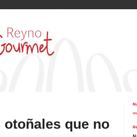
Nu
w
 otoñales que no
Re
N