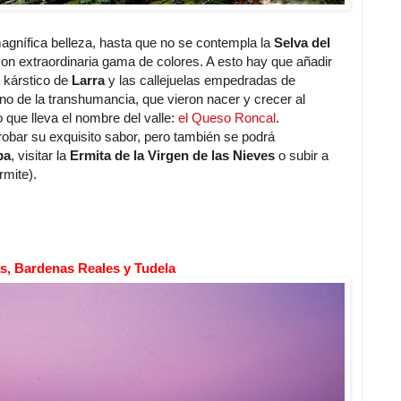
agnífica belleza, hasta que no se contempla la
Selva del
n extraordinaria gama de colores. A esto hay que añadir
o kárstico de
Larra
y las callejuelas empedradas de
no de la transhumancia, que vieron nacer y crecer al
 que lleva el nombre del valle:
el Queso Roncal
.
bar su exquisito sabor, pero también se podrá
ba
, visitar la
Ermita de la Virgen de las Nieves
o subir a
rmite).
as, Bardenas Reales y Tudela