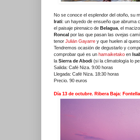
No se conoce el esplendor del otoño, su m
Irati
: un hayedo de ensueño que abruma co
el paisaje pirenaico de
Belagua
, el maciz
Roncal
por las que pasan las ovejas cami
tenor
Julián Gayarre
y que huelen al queso
Tendremos ocasión de degustarlo y compro
comprobar qué es un
hamaiketako
en
Isa
la
Sierra de Abodi
(si la climatología lo pe
Salida: Café Niza. 9:00 horas
Llegada: Café Niza. 18:30 horas
Precio. 90 euros
Día 13 de octubre. Ribera Baja: Fontell