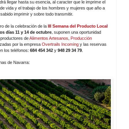
á llegar hasta su esencia, al caracter que le imprime el
a de vida y el trabajo de los hombres y mujeres que año a
sabido imprimir y sobre todo transmitir.
o de la celebración de la
III Semana del Producto Local
os días 11 y 14 de octubre
, suponen una oportunidad
 productores de
Alimentos Artesanos
,
Producción
izadas por la empresa
Overtrails Incoming
y las reservas
n los teléfonos:
684 454 342
y
948 29 34 79
.
nas de Navarra: