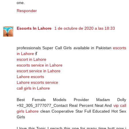
one.
Responder
Escorts In Lahore
1 de octubre de 2020 a las 18:33
professionals Super Call Girls available in Pakistan
escorts
in Lahore
💃
escort in Lahore
escorts service in Lahore
escort service in Lahore
Lahore escorts
Lahore escorts service
call girls in Lahore
Best Female Models Provider Madam Dolly
+92_305_3777077_Contact Real Percent Neat And
vip call
girls Lahore
clean Cooperative Star Full Educated Hot Sex
Girls
I love this Topic I serach this one for many time butt now i