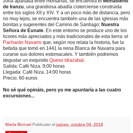
zona apartada entre montañas, se encuentra el
Monasterio
de Iranzu
, una grandiosa abadía cisterciense construida
entre los siglos XII y XIV. Y a un poco más de distancia, pero
no muy lejos, se encuentra también una de las iglesias más
bonitas y sugerentes del Camino de Santiago:
Nuestra
Señora de Eunate
. En este entorno se produce uno de los
licores más apreciados y más tradicionales de esta tierra: el
Pacharán Navarro
que, según nos relata la historia, fue la
bebida que tomó en 1441 la reina Blanca de Navarra para
curarse sus dolores estomacales. Y también podremos
degustar un exquisito
Queso Idiazabal
.
Salida: Café Niza. 9:00 horas
Llegada: Café Niza. 14:00 horas
Precio. 60 euros
No sé qué opináis, pero yo me apuntaría a las cuatro
excursiones...
Marta Borruel
Publicado el
jueves, octubre 04, 2018