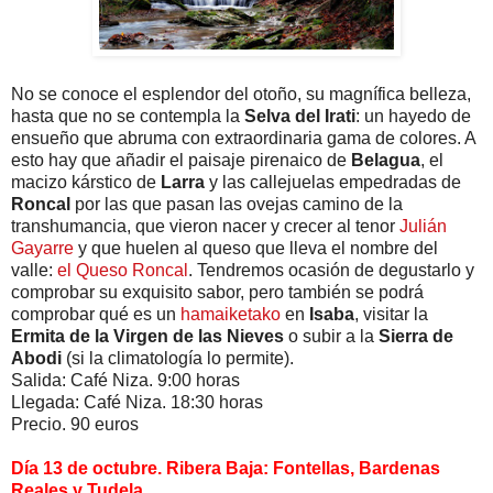
No se conoce el esplendor del otoño, su magnífica belleza,
hasta que no se contempla la
Selva del Irati
: un hayedo de
ensueño que abruma con extraordinaria gama de colores. A
esto hay que añadir el paisaje pirenaico de
Belagua
, el
macizo kárstico de
Larra
y las callejuelas empedradas de
Roncal
por las que pasan las ovejas camino de la
transhumancia, que vieron nacer y crecer al tenor
Julián
Gayarre
y que huelen al queso que lleva el nombre del
valle:
el Queso Roncal
. Tendremos ocasión de degustarlo y
comprobar su exquisito sabor, pero también se podrá
comprobar qué es un
hamaiketako
en
Isaba
, visitar la
Ermita de la Virgen de las Nieves
o subir a la
Sierra de
Abodi
(si la climatología lo permite).
Salida: Café Niza. 9:00 horas
Llegada: Café Niza. 18:30 horas
Precio. 90 euros
Día 13 de octubre. Ribera Baja: Fontellas, Bardenas
Reales y Tudela