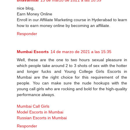
bhavanisai
13 de marzo de 2021 a las 10:59
nice blog,
Earn Money Online
Enroll in our Affiliate Marketing course in Hyderabad to learn
how to earn money online by becoming an affiliate.
Responder
Mumbai Escorts
14 de marzo de 2021 a las 15:35
Well, these are the one to two hours sexual pleasure in
which people take around 2 to 3 shots of sex with the hotter
and longer fucks and Young College Girls Escorts in
Mumbai are the right choice for this requirement of the
people. You can make sure the nude hookups with the
young call girls who are rocking and bold for the high-quality
performance always.
Mumbai Call Girls
Model Escorts in Mumbai
Russian Escorts in Mumbai
Responder