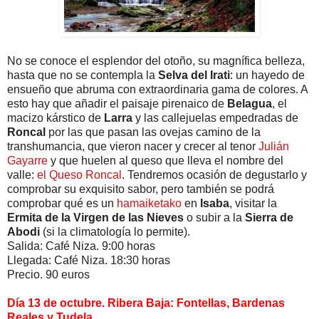
No se conoce el esplendor del otoño, su magnífica belleza,
hasta que no se contempla la
Selva del Irati
: un hayedo de
ensueño que abruma con extraordinaria gama de colores. A
esto hay que añadir el paisaje pirenaico de
Belagua
, el
macizo kárstico de
Larra
y las callejuelas empedradas de
Roncal
por las que pasan las ovejas camino de la
transhumancia, que vieron nacer y crecer al tenor
Julián
Gayarre
y que huelen al queso que lleva el nombre del
valle:
el Queso Roncal
. Tendremos ocasión de degustarlo y
comprobar su exquisito sabor, pero también se podrá
comprobar qué es un
hamaiketako
en
Isaba
, visitar la
Ermita de la Virgen de las Nieves
o subir a la
Sierra de
Abodi
(si la climatología lo permite).
Salida: Café Niza. 9:00 horas
Llegada: Café Niza. 18:30 horas
Precio. 90 euros
Día 13 de octubre. Ribera Baja: Fontellas, Bardenas
Reales y Tudela