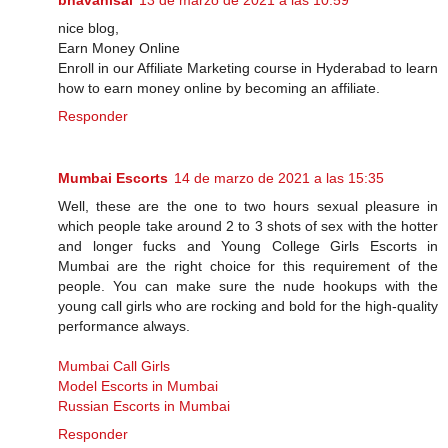
bhavanisai
13 de marzo de 2021 a las 10:59
nice blog,
Earn Money Online
Enroll in our Affiliate Marketing course in Hyderabad to learn
how to earn money online by becoming an affiliate.
Responder
Mumbai Escorts
14 de marzo de 2021 a las 15:35
Well, these are the one to two hours sexual pleasure in
which people take around 2 to 3 shots of sex with the hotter
and longer fucks and Young College Girls Escorts in
Mumbai are the right choice for this requirement of the
people. You can make sure the nude hookups with the
young call girls who are rocking and bold for the high-quality
performance always.
Mumbai Call Girls
Model Escorts in Mumbai
Russian Escorts in Mumbai
Responder