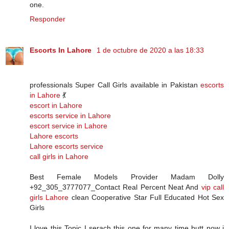
one.
Responder
Escorts In Lahore
1 de octubre de 2020 a las 18:33
professionals Super Call Girls available in Pakistan
escorts
in Lahore
💃
escort in Lahore
escorts service in Lahore
escort service in Lahore
Lahore escorts
Lahore escorts service
call girls in Lahore
Best Female Models Provider Madam Dolly
+92_305_3777077_Contact Real Percent Neat And
vip call
girls Lahore
clean Cooperative Star Full Educated Hot Sex
Girls
I love this Topic I serach this one for many time butt now i