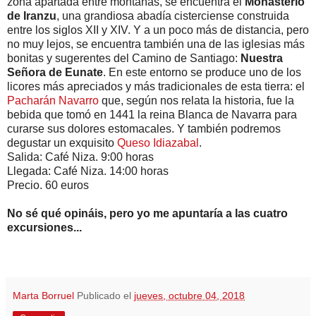
zona apartada entre montañas, se encuentra el
Monasterio
de Iranzu
, una grandiosa abadía cisterciense construida
entre los siglos XII y XIV. Y a un poco más de distancia, pero
no muy lejos, se encuentra también una de las iglesias más
bonitas y sugerentes del Camino de Santiago:
Nuestra
Señora de Eunate
. En este entorno se produce uno de los
licores más apreciados y más tradicionales de esta tierra: el
Pacharán Navarro
que, según nos relata la historia, fue la
bebida que tomó en 1441 la reina Blanca de Navarra para
curarse sus dolores estomacales. Y también podremos
degustar un exquisito
Queso Idiazabal
.
Salida: Café Niza. 9:00 horas
Llegada: Café Niza. 14:00 horas
Precio. 60 euros
No sé qué opináis, pero yo me apuntaría a las cuatro
excursiones...
Marta Borruel
Publicado el
jueves, octubre 04, 2018