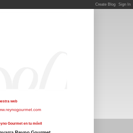
estra web
ww.reynogourmet.com
yno Gourmet en tu móvil
avarra Reyno Gourmet