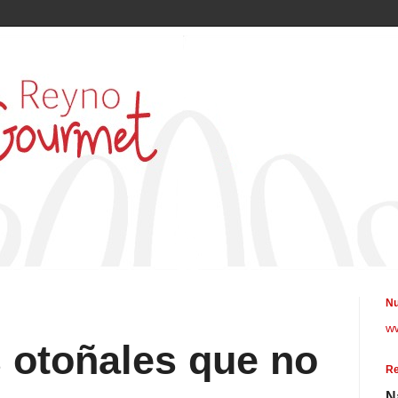
Nu
w
 otoñales que no
Re
N