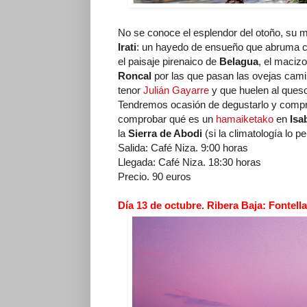
No se conoce el esplendor del otoño, su m
Irati
: un hayedo de ensueño que abruma co
el paisaje pirenaico de
Belagua
, el maciz
Roncal
por las que pasan las ovejas cami
tenor
Julián Gayarre
y que huelen al queso
Tendremos ocasión de degustarlo y compro
comprobar qué es un
hamaiketako
en
Isa
la
Sierra de Abodi
(si la climatología lo pe
Salida: Café Niza. 9:00 horas
Llegada: Café Niza. 18:30 horas
Precio. 90 euros
Día 13 de octubre. Ribera Baja: Fontell