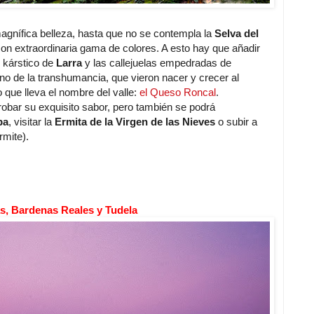
agnífica belleza, hasta que no se contempla la
Selva del
n extraordinaria gama de colores. A esto hay que añadir
o kárstico de
Larra
y las callejuelas empedradas de
no de la transhumancia, que vieron nacer y crecer al
 que lleva el nombre del valle:
el Queso Roncal
.
bar su exquisito sabor, pero también se podrá
ba
, visitar la
Ermita de la Virgen de las Nieves
o subir a
rmite).
as, Bardenas Reales y Tudela