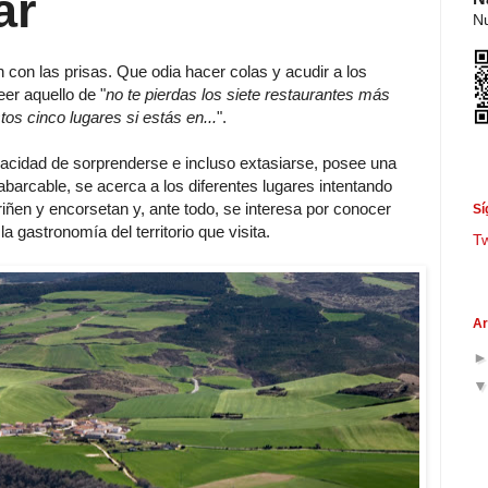
ar
Nu
n con las prisas. Que odia hacer colas y acudir a los
er aquello de "
no te pierdas los siete restaurantes más
tos cinco lugares si estás en...
".
apacidad de sorprenderse e incluso extasiarse, posee una
nabarcable, se acerca a los diferentes lugares intentando
riñen y encorsetan y, ante todo, se interesa por conocer
Sí
a gastronomía del territorio que visita.
T
Ar