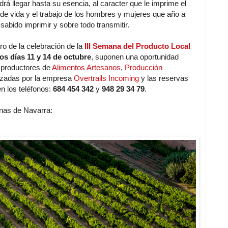
á llegar hasta su esencia, al caracter que le imprime el
a de vida y el trabajo de los hombres y mujeres que año a
sabido imprimir y sobre todo transmitir.
o de la celebración de la
III Semana del Producto Local
os días 11 y 14 de octubre
, suponen una oportunidad
 productores de
Alimentos Artesanos
,
Producción
izadas por la empresa
Overtrails Incoming
y las reservas
n los teléfonos:
684 454 342
y
948 29 34 79
.
nas de Navarra: