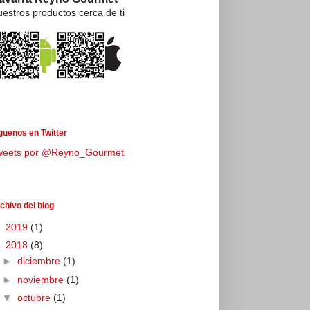
estros productos cerca de ti
guenos en Twitter
weets por @Reyno_Gourmet
chivo del blog
►
2019
(1)
▼
2018
(8)
►
diciembre
(1)
►
noviembre
(1)
▼
octubre
(1)