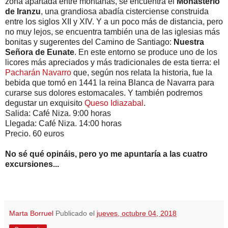
zona apartada entre montañas, se encuentra el
Monasterio
de Iranzu
, una grandiosa abadía cisterciense construida
entre los siglos XII y XIV. Y a un poco más de distancia, pero
no muy lejos, se encuentra también una de las iglesias más
bonitas y sugerentes del Camino de Santiago:
Nuestra
Señora de Eunate
. En este entorno se produce uno de los
licores más apreciados y más tradicionales de esta tierra: el
Pacharán Navarro
que, según nos relata la historia, fue la
bebida que tomó en 1441 la reina Blanca de Navarra para
curarse sus dolores estomacales. Y también podremos
degustar un exquisito
Queso Idiazabal
.
Salida: Café Niza. 9:00 horas
Llegada: Café Niza. 14:00 horas
Precio. 60 euros
No sé qué opináis, pero yo me apuntaría a las cuatro
excursiones...
Marta Borruel
Publicado el
jueves, octubre 04, 2018