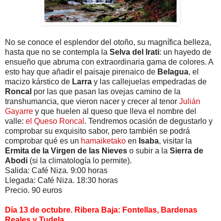
No se conoce el esplendor del otoño, su magnífica belleza,
hasta que no se contempla la
Selva del Irati
: un hayedo de
ensueño que abruma con extraordinaria gama de colores. A
esto hay que añadir el paisaje pirenaico de
Belagua
, el
macizo kárstico de
Larra
y las callejuelas empedradas de
Roncal
por las que pasan las ovejas camino de la
transhumancia, que vieron nacer y crecer al tenor
Julián
Gayarre
y que huelen al queso que lleva el nombre del
valle:
el Queso Roncal
. Tendremos ocasión de degustarlo y
comprobar su exquisito sabor, pero también se podrá
comprobar qué es un
hamaiketako
en
Isaba
, visitar la
Ermita de la Virgen de las Nieves
o subir a la
Sierra de
Abodi
(si la climatología lo permite).
Salida: Café Niza. 9:00 horas
Llegada: Café Niza. 18:30 horas
Precio. 90 euros
Día 13 de octubre. Ribera Baja: Fontellas, Bardenas
Reales y Tudela