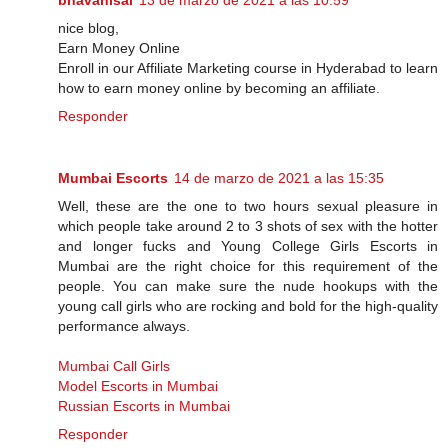
bhavanisai
13 de marzo de 2021 a las 10:59
nice blog,
Earn Money Online
Enroll in our Affiliate Marketing course in Hyderabad to learn
how to earn money online by becoming an affiliate.
Responder
Mumbai Escorts
14 de marzo de 2021 a las 15:35
Well, these are the one to two hours sexual pleasure in
which people take around 2 to 3 shots of sex with the hotter
and longer fucks and Young College Girls Escorts in
Mumbai are the right choice for this requirement of the
people. You can make sure the nude hookups with the
young call girls who are rocking and bold for the high-quality
performance always.
Mumbai Call Girls
Model Escorts in Mumbai
Russian Escorts in Mumbai
Responder