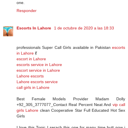
one.
Responder
Escorts In Lahore
1 de octubre de 2020 a las 18:33
professionals Super Call Girls available in Pakistan
escorts
in Lahore
💃
escort in Lahore
escorts service in Lahore
escort service in Lahore
Lahore escorts
Lahore escorts service
call girls in Lahore
Best Female Models Provider Madam Dolly
+92_305_3777077_Contact Real Percent Neat And
vip call
girls Lahore
clean Cooperative Star Full Educated Hot Sex
Girls
I love this Topic I serach this one for many time butt now i