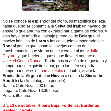
No se conoce el esplendor del otoño, su magnífica belleza,
hasta que no se contempla la
Selva del Irati
: un hayedo de
ensueño que abruma con extraordinaria gama de colores. A
esto hay que añadir el paisaje pirenaico de
Belagua
, el
macizo kárstico de
Larra
y las callejuelas empedradas de
Roncal
por las que pasan las ovejas camino de la
transhumancia, que vieron nacer y crecer al tenor
Julián
Gayarre
y que huelen al queso que lleva el nombre del
valle:
el Queso Roncal
. Tendremos ocasión de degustarlo y
comprobar su exquisito sabor, pero también se podrá
comprobar qué es un
hamaiketako
en
Isaba
, visitar la
Ermita de la Virgen de las Nieves
o subir a la
Sierra de
Abodi
(si la climatología lo permite).
Salida: Café Niza. 9:00 horas
Llegada: Café Niza. 18:30 horas
Precio. 90 euros
Día 13 de octubre. Ribera Baja: Fontellas, Bardenas
Reales y Tudela