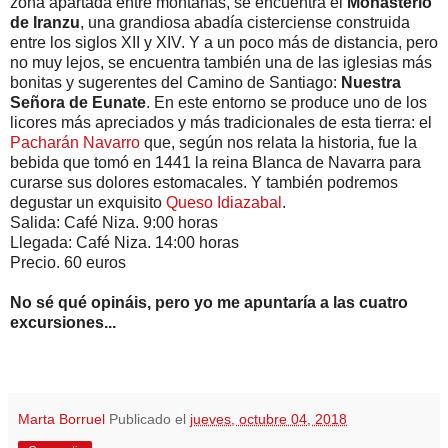
zona apartada entre montañas, se encuentra el
Monasterio
de Iranzu
, una grandiosa abadía cisterciense construida
entre los siglos XII y XIV. Y a un poco más de distancia, pero
no muy lejos, se encuentra también una de las iglesias más
bonitas y sugerentes del Camino de Santiago:
Nuestra
Señora de Eunate
. En este entorno se produce uno de los
licores más apreciados y más tradicionales de esta tierra: el
Pacharán Navarro
que, según nos relata la historia, fue la
bebida que tomó en 1441 la reina Blanca de Navarra para
curarse sus dolores estomacales. Y también podremos
degustar un exquisito
Queso Idiazabal
.
Salida: Café Niza. 9:00 horas
Llegada: Café Niza. 14:00 horas
Precio. 60 euros
No sé qué opináis, pero yo me apuntaría a las cuatro
excursiones...
Marta Borruel
Publicado el
jueves, octubre 04, 2018