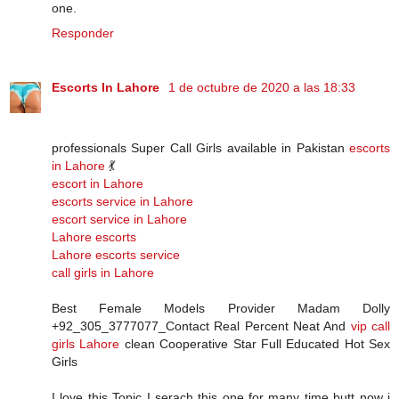
one.
Responder
Escorts In Lahore
1 de octubre de 2020 a las 18:33
professionals Super Call Girls available in Pakistan
escorts
in Lahore
💃
escort in Lahore
escorts service in Lahore
escort service in Lahore
Lahore escorts
Lahore escorts service
call girls in Lahore
Best Female Models Provider Madam Dolly
+92_305_3777077_Contact Real Percent Neat And
vip call
girls Lahore
clean Cooperative Star Full Educated Hot Sex
Girls
I love this Topic I serach this one for many time butt now i