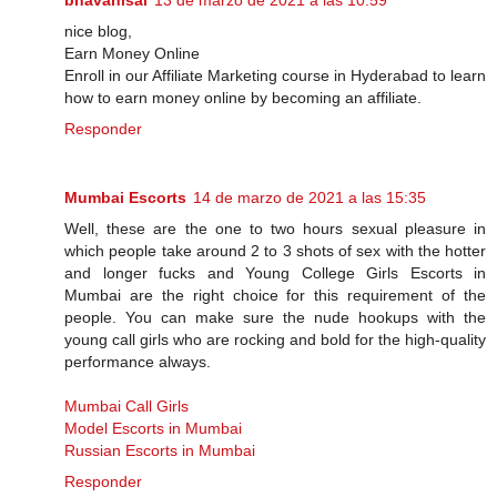
bhavanisai
13 de marzo de 2021 a las 10:59
nice blog,
Earn Money Online
Enroll in our Affiliate Marketing course in Hyderabad to learn
how to earn money online by becoming an affiliate.
Responder
Mumbai Escorts
14 de marzo de 2021 a las 15:35
Well, these are the one to two hours sexual pleasure in
which people take around 2 to 3 shots of sex with the hotter
and longer fucks and Young College Girls Escorts in
Mumbai are the right choice for this requirement of the
people. You can make sure the nude hookups with the
young call girls who are rocking and bold for the high-quality
performance always.
Mumbai Call Girls
Model Escorts in Mumbai
Russian Escorts in Mumbai
Responder