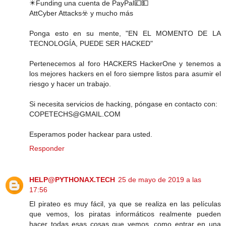
✴️Funding una cuenta de PayPal💷💵
Att️Cyber ​​Attacks☣️ y mucho más
Ponga esto en su mente, "EN EL MOMENTO DE LA
TECNOLOGÍA, PUEDE SER HACKED"
Pertenecemos al foro HACKERS HackerOne y tenemos a
los mejores hackers en el foro siempre listos para asumir el
riesgo y hacer un trabajo.
Si necesita servicios de hacking, póngase en contacto con:
COPETECHS@GMAIL.COM
Esperamos poder hackear para usted.
Responder
HELP@PYTHONAX.TECH
25 de mayo de 2019 a las
17:56
El pirateo es muy fácil, ya que se realiza en las películas
que vemos, los piratas informáticos realmente pueden
hacer todas esas cosas que vemos, como entrar en una