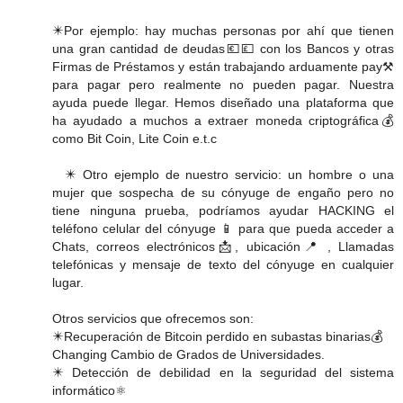
✴️Por ejemplo: hay muchas personas por ahí que tienen
una gran cantidad de deudas💶💷 con los Bancos y otras
Firmas de Préstamos y están trabajando arduamente pay️⚒️
para pagar pero realmente no pueden pagar. Nuestra
ayuda puede llegar. Hemos diseñado una plataforma que
ha ayudado a muchos a extraer moneda criptográfica💰
como Bit Coin, Lite Coin e.t.c
✴️ Otro ejemplo de nuestro servicio: un hombre o una
mujer que sospecha de su cónyuge de engaño pero no
tiene ninguna prueba, podríamos ayudar HACKING el
teléfono celular del cónyuge 📱 para que pueda acceder a
Chats, correos electrónicos📩, ubicación📍 , Llamadas
telefónicas y mensaje de texto del cónyuge en cualquier
lugar.
Otros servicios que ofrecemos son:
✴️Recuperación de Bitcoin perdido en subastas binarias💰
Changing️ Cambio de Grados de Universidades.
✴️ Detección de debilidad en la seguridad del sistema
informático⚛️