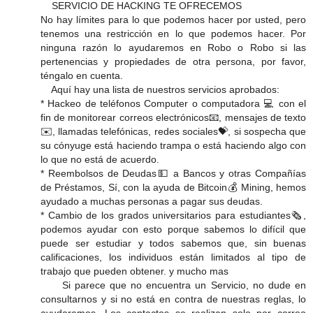
SERVICIO DE HACKING TE OFRECEMOS
No hay límites para lo que podemos hacer por usted, pero
tenemos una restricción en lo que podemos hacer. Por
ninguna razón lo ayudaremos en Robo o Robo si las
pertenencias y propiedades de otra persona, por favor,
téngalo en cuenta.
Aquí hay una lista de nuestros servicios aprobados:
* Hackeo de teléfonos Computer o computadora 💻 con el
fin de monitorear correos electrónicos📧, mensajes de texto
✉️, llamadas telefónicas, redes sociales💝, si sospecha que
su cónyuge está haciendo trampa o está haciendo algo con
lo que no está de acuerdo.
* Reembolsos de Deudas💵 a Bancos y otras Compañías
de Préstamos, Sí, con la ayuda de Bitcoin💰 Mining, hemos
ayudado a muchas personas a pagar sus deudas.
* Cambio de los grados universitarios para estudiantes🗞,
podemos ayudar con esto porque sabemos lo difícil que
puede ser estudiar y todos sabemos que, sin buenas
calificaciones, los individuos están limitados al tipo de
trabajo que pueden obtener. y mucho mas
Si parece que no encuentra un Servicio, no dude en
consultarnos y si no está en contra de nuestras reglas, lo