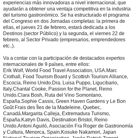
experiencias más innovadoras a nivel internacional, que
ayudarán a obtener una ventaja competitiva en la industria
del turismo gastronómico. Se ha estructurado el programa
del Congreso en dos Jornadas completas: la primera de
ellas, el jueves 21 de febrero, estará dedicada a los
Destinos (sector Público) y la segunda, el viernes 22 de
febrero, al Sector Privado (empresarios, emprendedores
etc..).
Va a contar con la participación de destacados expertos
internacionales de 9 países, entre ellos:
Erik Wolf, World Food Travel Association, USA.Marc
Crothall, Food Tourism Board y Scottish Tourism Alliance,
Escocia, Reino Unido.Dra. Luisa Puppo, Ligucibario,
Italy.Chantal Cooke, Passion for the Planet, Reino
Unido.Clara Bosh, Ruta del Vino Somontano,
España.Sophie Cassis, Green Haven Gardens y Le Bon
Goût Frais des Îles de la Madeleine, Quebec,
Canadá.Margarita Calleja, Extremadura Turismo,
España.Katryn Davis, Destination Bristol, Reino
Unido.Antoni Aguiló, Asociación Fra Roger de Gastronomía
y Cultura, Menorca, Spain.Kosuke Nakamori, Japan