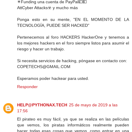
✴️Funding una cuenta de PayPal💷💵
Att️Cyber ​​Attacks☣️ y mucho más
Ponga esto en su mente, "EN EL MOMENTO DE LA
TECNOLOGÍA, PUEDE SER HACKED"
Pertenecemos al foro HACKERS HackerOne y tenemos a
los mejores hackers en el foro siempre listos para asumir el
riesgo y hacer un trabajo.
Si necesita servicios de hacking, póngase en contacto con:
COPETECHS@GMAIL.COM
Esperamos poder hackear para usted.
Responder
HELP@PYTHONAX.TECH
25 de mayo de 2019 a las
17:56
El pirateo es muy fácil, ya que se realiza en las películas
que vemos, los piratas informáticos realmente pueden
hacer todas esas cosas que vemos, como entrar en una