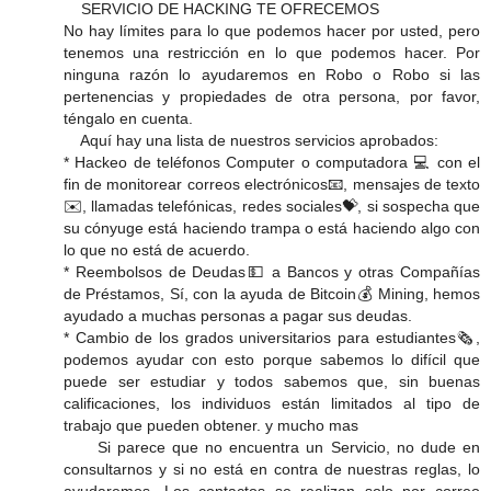
SERVICIO DE HACKING TE OFRECEMOS
No hay límites para lo que podemos hacer por usted, pero
tenemos una restricción en lo que podemos hacer. Por
ninguna razón lo ayudaremos en Robo o Robo si las
pertenencias y propiedades de otra persona, por favor,
téngalo en cuenta.
Aquí hay una lista de nuestros servicios aprobados:
* Hackeo de teléfonos Computer o computadora 💻 con el
fin de monitorear correos electrónicos📧, mensajes de texto
✉️, llamadas telefónicas, redes sociales💝, si sospecha que
su cónyuge está haciendo trampa o está haciendo algo con
lo que no está de acuerdo.
* Reembolsos de Deudas💵 a Bancos y otras Compañías
de Préstamos, Sí, con la ayuda de Bitcoin💰 Mining, hemos
ayudado a muchas personas a pagar sus deudas.
* Cambio de los grados universitarios para estudiantes🗞,
podemos ayudar con esto porque sabemos lo difícil que
puede ser estudiar y todos sabemos que, sin buenas
calificaciones, los individuos están limitados al tipo de
trabajo que pueden obtener. y mucho mas
Si parece que no encuentra un Servicio, no dude en
consultarnos y si no está en contra de nuestras reglas, lo