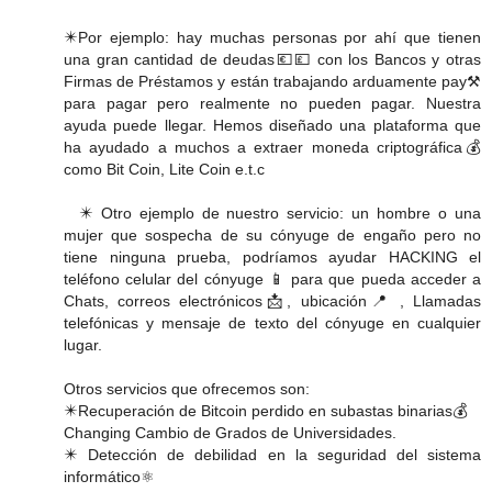
✴️Por ejemplo: hay muchas personas por ahí que tienen
una gran cantidad de deudas💶💷 con los Bancos y otras
Firmas de Préstamos y están trabajando arduamente pay️⚒️
para pagar pero realmente no pueden pagar. Nuestra
ayuda puede llegar. Hemos diseñado una plataforma que
ha ayudado a muchos a extraer moneda criptográfica💰
como Bit Coin, Lite Coin e.t.c
✴️ Otro ejemplo de nuestro servicio: un hombre o una
mujer que sospecha de su cónyuge de engaño pero no
tiene ninguna prueba, podríamos ayudar HACKING el
teléfono celular del cónyuge 📱 para que pueda acceder a
Chats, correos electrónicos📩, ubicación📍 , Llamadas
telefónicas y mensaje de texto del cónyuge en cualquier
lugar.
Otros servicios que ofrecemos son:
✴️Recuperación de Bitcoin perdido en subastas binarias💰
Changing️ Cambio de Grados de Universidades.
✴️ Detección de debilidad en la seguridad del sistema
informático⚛️