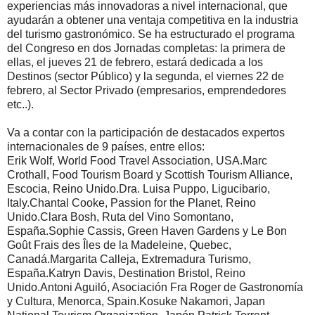
experiencias más innovadoras a nivel internacional, que
ayudarán a obtener una ventaja competitiva en la industria
del turismo gastronómico. Se ha estructurado el programa
del Congreso en dos Jornadas completas: la primera de
ellas, el jueves 21 de febrero, estará dedicada a los
Destinos (sector Público) y la segunda, el viernes 22 de
febrero, al Sector Privado (empresarios, emprendedores
etc..).
Va a contar con la participación de destacados expertos
internacionales de 9 países, entre ellos:
Erik Wolf, World Food Travel Association, USA.Marc
Crothall, Food Tourism Board y Scottish Tourism Alliance,
Escocia, Reino Unido.Dra. Luisa Puppo, Ligucibario,
Italy.Chantal Cooke, Passion for the Planet, Reino
Unido.Clara Bosh, Ruta del Vino Somontano,
España.Sophie Cassis, Green Haven Gardens y Le Bon
Goût Frais des Îles de la Madeleine, Quebec,
Canadá.Margarita Calleja, Extremadura Turismo,
España.Katryn Davis, Destination Bristol, Reino
Unido.Antoni Aguiló, Asociación Fra Roger de Gastronomía
y Cultura, Menorca, Spain.Kosuke Nakamori, Japan