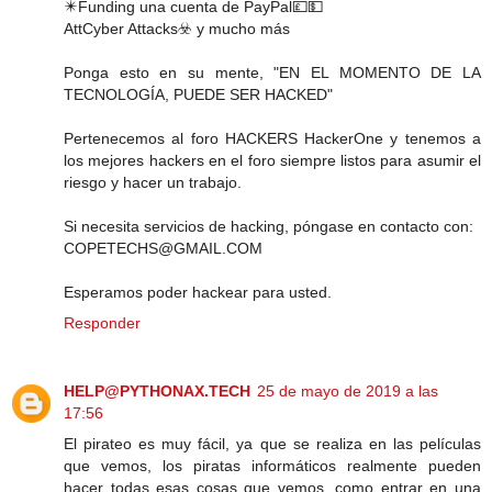
✴️Funding una cuenta de PayPal💷💵
Att️Cyber ​​Attacks☣️ y mucho más
Ponga esto en su mente, "EN EL MOMENTO DE LA
TECNOLOGÍA, PUEDE SER HACKED"
Pertenecemos al foro HACKERS HackerOne y tenemos a
los mejores hackers en el foro siempre listos para asumir el
riesgo y hacer un trabajo.
Si necesita servicios de hacking, póngase en contacto con:
COPETECHS@GMAIL.COM
Esperamos poder hackear para usted.
Responder
HELP@PYTHONAX.TECH
25 de mayo de 2019 a las
17:56
El pirateo es muy fácil, ya que se realiza en las películas
que vemos, los piratas informáticos realmente pueden
hacer todas esas cosas que vemos, como entrar en una