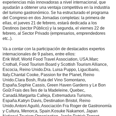
experiencias más innovadoras a nivel internacional, que
ayudarán a obtener una ventaja competitiva en la industria
del turismo gastronómico. Se ha estructurado el programa
del Congreso en dos Jornadas completas: la primera de
ellas, el jueves 21 de febrero, estará dedicada a los
Destinos (sector Público) y la segunda, el viernes 22 de
febrero, al Sector Privado (empresarios, emprendedores
etc..).
Va a contar con la participación de destacados expertos
internacionales de 9 países, entre ellos:
Erik Wolf, World Food Travel Association, USA.Marc
Crothall, Food Tourism Board y Scottish Tourism Alliance,
Escocia, Reino Unido.Dra. Luisa Puppo, Ligucibario,
Italy.Chantal Cooke, Passion for the Planet, Reino
Unido.Clara Bosh, Ruta del Vino Somontano,
España.Sophie Cassis, Green Haven Gardens y Le Bon
Goût Frais des Îles de la Madeleine, Quebec,
Canadá.Margarita Calleja, Extremadura Turismo,
España.Katryn Davis, Destination Bristol, Reino
Unido.Antoni Aguiló, Asociación Fra Roger de Gastronomía
y Cultura, Menorca, Spain.Kosuke Nakamori, Japan