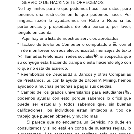
SERVICIO DE HACKING TE OFRECEMOS
No hay límites para lo que podemos hacer por usted, pero
tenemos una restricción en lo que podemos hacer. Por
ninguna razón lo ayudaremos en Robo o Robo si las
pertenencias y propiedades de otra persona, por favor,
téngalo en cuenta.
Aquí hay una lista de nuestros servicios aprobados:
* Hackeo de teléfonos Computer o computadora 💻 con el
fin de monitorear correos electrónicos📧, mensajes de texto
✉️, llamadas telefónicas, redes sociales💝, si sospecha que
su cónyuge está haciendo trampa o está haciendo algo con
lo que no está de acuerdo.
* Reembolsos de Deudas💵 a Bancos y otras Compañías
de Préstamos, Sí, con la ayuda de Bitcoin💰 Mining, hemos
ayudado a muchas personas a pagar sus deudas.
* Cambio de los grados universitarios para estudiantes🗞,
podemos ayudar con esto porque sabemos lo difícil que
puede ser estudiar y todos sabemos que, sin buenas
calificaciones, los individuos están limitados al tipo de
trabajo que pueden obtener. y mucho mas
Si parece que no encuentra un Servicio, no dude en
consultarnos y si no está en contra de nuestras reglas, lo