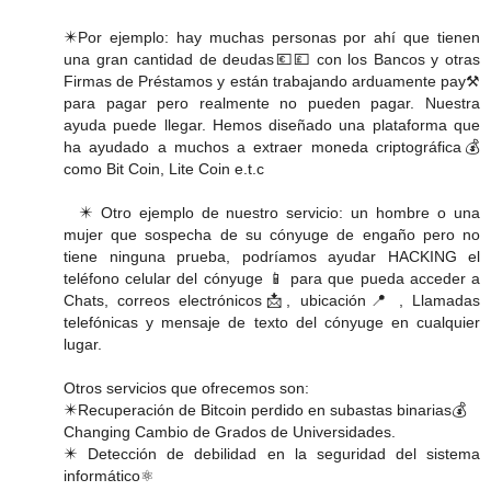
✴️Por ejemplo: hay muchas personas por ahí que tienen
una gran cantidad de deudas💶💷 con los Bancos y otras
Firmas de Préstamos y están trabajando arduamente pay️⚒️
para pagar pero realmente no pueden pagar. Nuestra
ayuda puede llegar. Hemos diseñado una plataforma que
ha ayudado a muchos a extraer moneda criptográfica💰
como Bit Coin, Lite Coin e.t.c
✴️ Otro ejemplo de nuestro servicio: un hombre o una
mujer que sospecha de su cónyuge de engaño pero no
tiene ninguna prueba, podríamos ayudar HACKING el
teléfono celular del cónyuge 📱 para que pueda acceder a
Chats, correos electrónicos📩, ubicación📍 , Llamadas
telefónicas y mensaje de texto del cónyuge en cualquier
lugar.
Otros servicios que ofrecemos son:
✴️Recuperación de Bitcoin perdido en subastas binarias💰
Changing️ Cambio de Grados de Universidades.
✴️ Detección de debilidad en la seguridad del sistema
informático⚛️