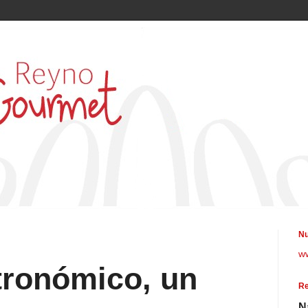
Nu
w
tronómico, un
Re
N