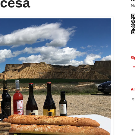
 cesa
Nu
Sí
T
Ar