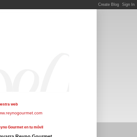
estra web
ww.reynogourmet.com
yno Gourmet en tu móvil
avarra Reyno Gourmet