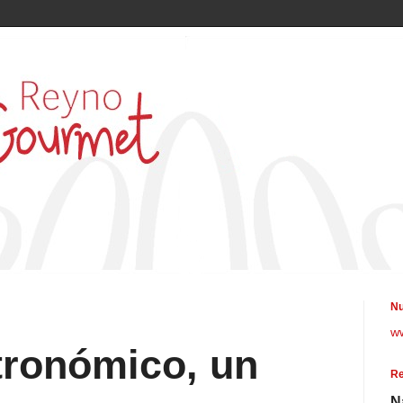
Nu
w
tronómico, un
Re
N