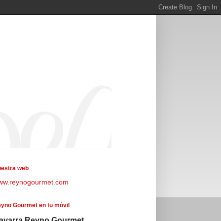
estra web
ww.reynogourmet.com
yno Gourmet en tu móvil
avarra Reyno Gourmet