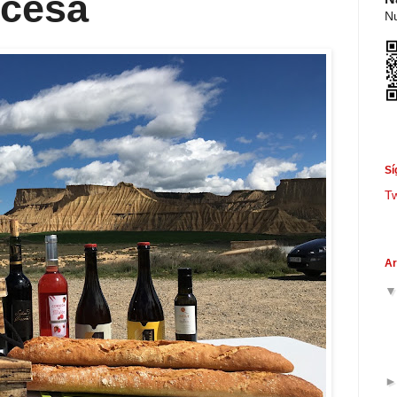
 cesa
Nu
Sí
T
Ar