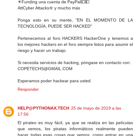
✴️Funding una cuenta de PayPal💷💵
Att️Cyber ​​Attacks☣️ y mucho más
Ponga esto en su mente, "EN EL MOMENTO DE LA
TECNOLOGÍA, PUEDE SER HACKED"
Pertenecemos al foro HACKERS HackerOne y tenemos a
los mejores hackers en el foro siempre listos para asumir el
riesgo y hacer un trabajo.
Si necesita servicios de hacking, póngase en contacto con:
COPETECHS@GMAIL.COM
Esperamos poder hackear para usted.
Responder
HELP@PYTHONAX.TECH
25 de mayo de 2019 a las
17:56
El pirateo es muy fácil, ya que se realiza en las películas
que vemos, los piratas informáticos realmente pueden
hacer todas esas cosas que vemos, como entrar en una