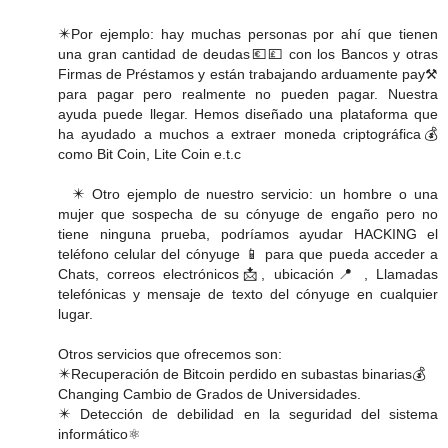
✴️Por ejemplo: hay muchas personas por ahí que tienen
una gran cantidad de deudas💶💷 con los Bancos y otras
Firmas de Préstamos y están trabajando arduamente pay️⚒️
para pagar pero realmente no pueden pagar. Nuestra
ayuda puede llegar. Hemos diseñado una plataforma que
ha ayudado a muchos a extraer moneda criptográfica💰
como Bit Coin, Lite Coin e.t.c
✴️ Otro ejemplo de nuestro servicio: un hombre o una
mujer que sospecha de su cónyuge de engaño pero no
tiene ninguna prueba, podríamos ayudar HACKING el
teléfono celular del cónyuge 📱 para que pueda acceder a
Chats, correos electrónicos📩, ubicación📍 , Llamadas
telefónicas y mensaje de texto del cónyuge en cualquier
lugar.
Otros servicios que ofrecemos son:
✴️Recuperación de Bitcoin perdido en subastas binarias💰
Changing️ Cambio de Grados de Universidades.
✴️ Detección de debilidad en la seguridad del sistema
informático⚛️