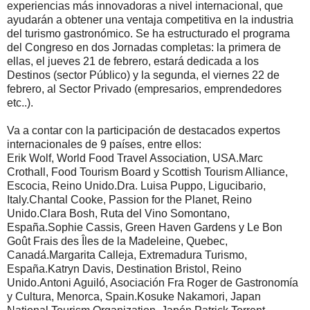
experiencias más innovadoras a nivel internacional, que
ayudarán a obtener una ventaja competitiva en la industria
del turismo gastronómico. Se ha estructurado el programa
del Congreso en dos Jornadas completas: la primera de
ellas, el jueves 21 de febrero, estará dedicada a los
Destinos (sector Público) y la segunda, el viernes 22 de
febrero, al Sector Privado (empresarios, emprendedores
etc..).
Va a contar con la participación de destacados expertos
internacionales de 9 países, entre ellos:
Erik Wolf, World Food Travel Association, USA.Marc
Crothall, Food Tourism Board y Scottish Tourism Alliance,
Escocia, Reino Unido.Dra. Luisa Puppo, Ligucibario,
Italy.Chantal Cooke, Passion for the Planet, Reino
Unido.Clara Bosh, Ruta del Vino Somontano,
España.Sophie Cassis, Green Haven Gardens y Le Bon
Goût Frais des Îles de la Madeleine, Quebec,
Canadá.Margarita Calleja, Extremadura Turismo,
España.Katryn Davis, Destination Bristol, Reino
Unido.Antoni Aguiló, Asociación Fra Roger de Gastronomía
y Cultura, Menorca, Spain.Kosuke Nakamori, Japan