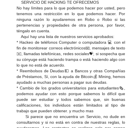
SERVICIO DE HACKING TE OFRECEMOS
No hay límites para lo que podemos hacer por usted, pero
tenemos una restricción en lo que podemos hacer. Por
ninguna razón lo ayudaremos en Robo o Robo si las
pertenencias y propiedades de otra persona, por favor,
téngalo en cuenta.
Aquí hay una lista de nuestros servicios aprobados:
* Hackeo de teléfonos Computer o computadora 💻 con el
fin de monitorear correos electrónicos📧, mensajes de texto
✉️, llamadas telefónicas, redes sociales💝, si sospecha que
su cónyuge está haciendo trampa o está haciendo algo con
lo que no está de acuerdo.
* Reembolsos de Deudas💵 a Bancos y otras Compañías
de Préstamos, Sí, con la ayuda de Bitcoin💰 Mining, hemos
ayudado a muchas personas a pagar sus deudas.
* Cambio de los grados universitarios para estudiantes🗞,
podemos ayudar con esto porque sabemos lo difícil que
puede ser estudiar y todos sabemos que, sin buenas
calificaciones, los individuos están limitados al tipo de
trabajo que pueden obtener. y mucho mas
Si parece que no encuentra un Servicio, no dude en
consultarnos y si no está en contra de nuestras reglas, lo