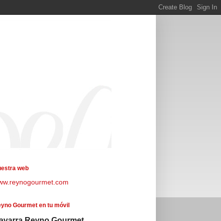
estra web
ww.reynogourmet.com
yno Gourmet en tu móvil
avarra Reyno Gourmet