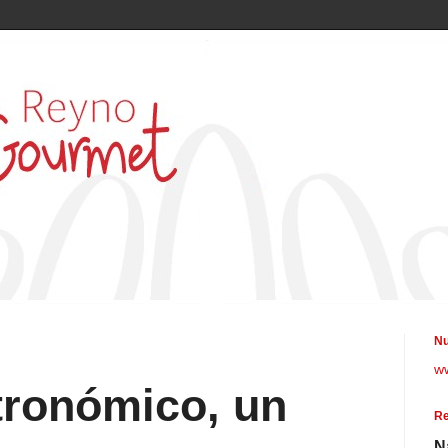
Nu
w
tronómico, un
Re
N