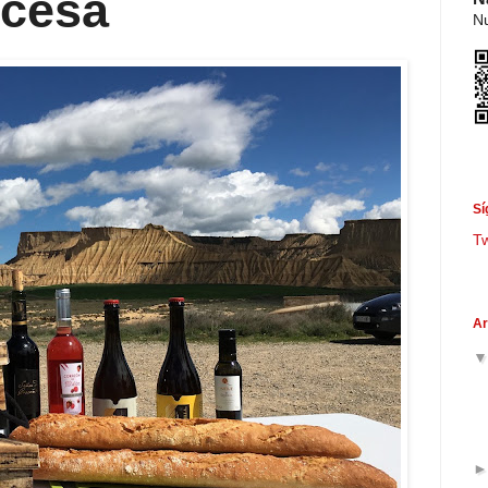
 cesa
Nu
Sí
T
Ar