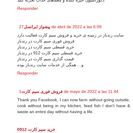
دکوراسیون خیره کننده و معماهای جذاب تجربه کنید.
Responder
پیشواز ایرانسل
27 de abril de 2022 a las 6:09
سایت رندباز در زمینه ی خرید و فروش سیم کارت فعالیت دارد
فروش فوری سیم کارت در رندباز
خرید قسطی سیم کارت در رندباز
خرید قسطی سیم کارت 912 در رندباز
قیمت گذاری سیم کارت در رندباز
و… همگی از خدمات سایت رندباز بوده.
Responder
فروش فوری سیم کارت
1 de mayo de 2022 a las 11:44
Thank you Facebook, I can now farm without going outside,
cook without being in my kitchen, feed fish I don't have &
waste an entire day without having a life.
خرید سیم کارت 0912