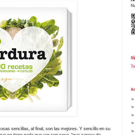
Nu
Sí
T
Ar
osas sencillas, al final, son las mejores. Y sencillo en su
, que no tiene nada que ver con soso, "que carece de