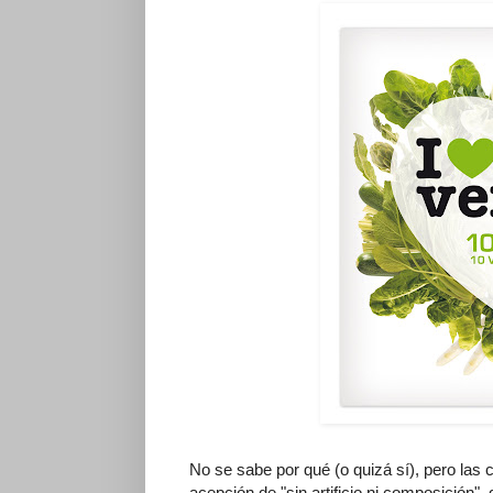
No se sabe por qué (o quizá sí), pero las c
acepción de "sin artificio ni composición"