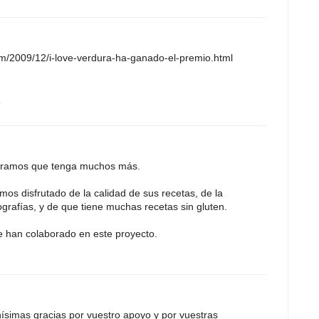
om/2009/12/i-love-verdura-ha-ganado-el-premio.html
9
peramos que tenga muchos más.
emos disfrutado de la calidad de sus recetas, de la
grafías, y de que tiene muchas recetas sin gluten.
ue han colaborado en este proyecto.
ísimas gracias por vuestro apoyo y por vuestras