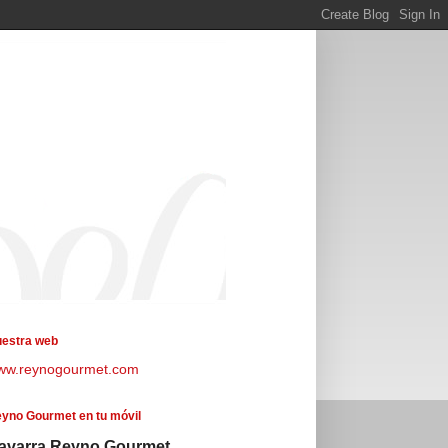
estra web
ww.reynogourmet.com
yno Gourmet en tu móvil
avarra Reyno Gourmet