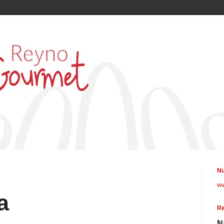
Nu
w
a
Re
N