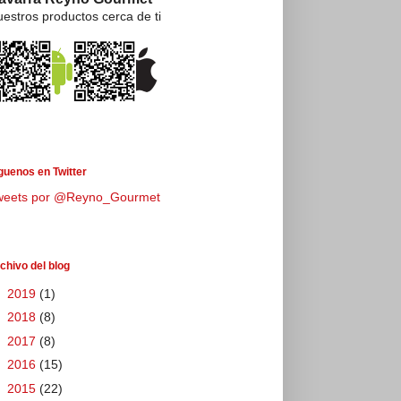
estros productos cerca de ti
guenos en Twitter
weets por @Reyno_Gourmet
chivo del blog
►
2019
(1)
►
2018
(8)
►
2017
(8)
►
2016
(15)
►
2015
(22)