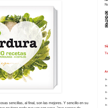
Nu
Sí
T
Ar
osas sencillas, al final, son las mejores. Y sencillo en su
, que no tiene nada que ver con soso, "que carece de