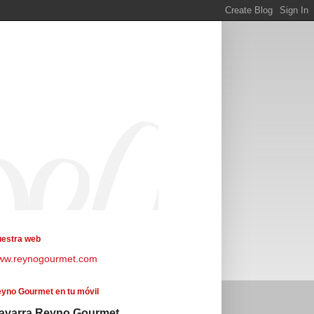
estra web
ww.reynogourmet.com
yno Gourmet en tu móvil
avarra Reyno Gourmet