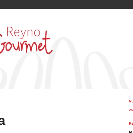
Nu
w
a
Re
N