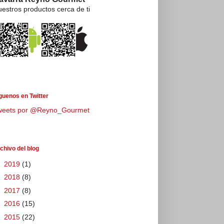
estros productos cerca de ti
guenos en Twitter
weets por @Reyno_Gourmet
chivo del blog
►
2019
(1)
►
2018
(8)
►
2017
(8)
►
2016
(15)
►
2015
(22)