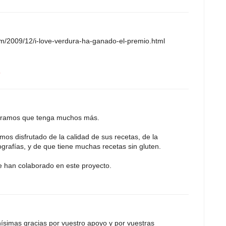
om/2009/12/i-love-verdura-ha-ganado-el-premio.html
9
peramos que tenga muchos más.
emos disfrutado de la calidad de sus recetas, de la
grafías, y de que tiene muchas recetas sin gluten.
ue han colaborado en este proyecto.
ísimas gracias por vuestro apoyo y por vuestras