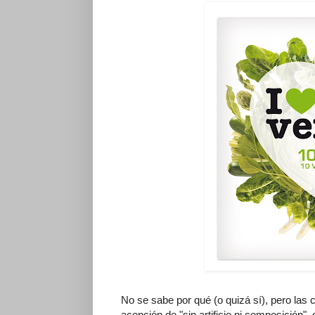
No se sabe por qué (o quizá sí), pero las c
acepción de "sin artificio ni composición"