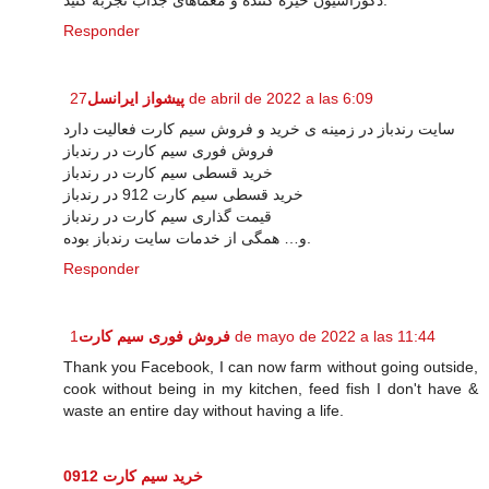
دکوراسیون خیره کننده و معماهای جذاب تجربه کنید.
Responder
پیشواز ایرانسل
27 de abril de 2022 a las 6:09
سایت رندباز در زمینه ی خرید و فروش سیم کارت فعالیت دارد
فروش فوری سیم کارت در رندباز
خرید قسطی سیم کارت در رندباز
خرید قسطی سیم کارت 912 در رندباز
قیمت گذاری سیم کارت در رندباز
و… همگی از خدمات سایت رندباز بوده.
Responder
فروش فوری سیم کارت
1 de mayo de 2022 a las 11:44
Thank you Facebook, I can now farm without going outside,
cook without being in my kitchen, feed fish I don't have &
waste an entire day without having a life.
خرید سیم کارت 0912