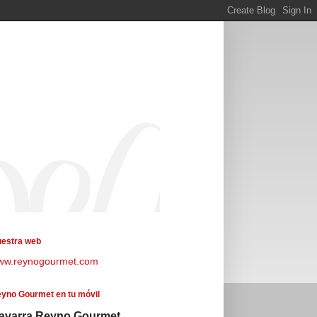
estra web
ww.reynogourmet.com
yno Gourmet en tu móvil
avarra Reyno Gourmet