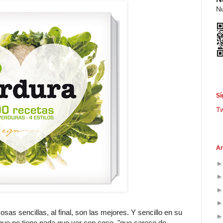
Nu
Sí
T
Ar
osas sencillas, al final, son las mejores. Y sencillo en su
, que no tiene nada que ver con soso, "que carece de