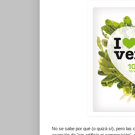
No se sabe por qué (o quizá sí), pero las c
acepción de "sin artificio ni composición"