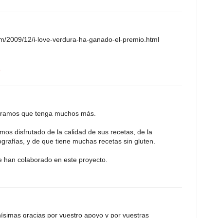
om/2009/12/i-love-verdura-ha-ganado-el-premio.html
9
peramos que tenga muchos más.
emos disfrutado de la calidad de sus recetas, de la
grafías, y de que tiene muchas recetas sin gluten.
ue han colaborado en este proyecto.
ísimas gracias por vuestro apoyo y por vuestras