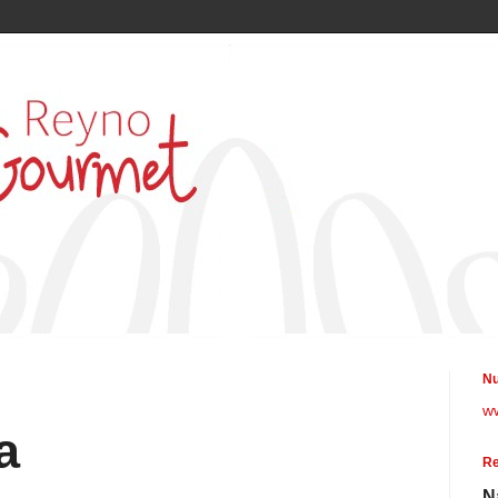
Nu
w
a
Re
N