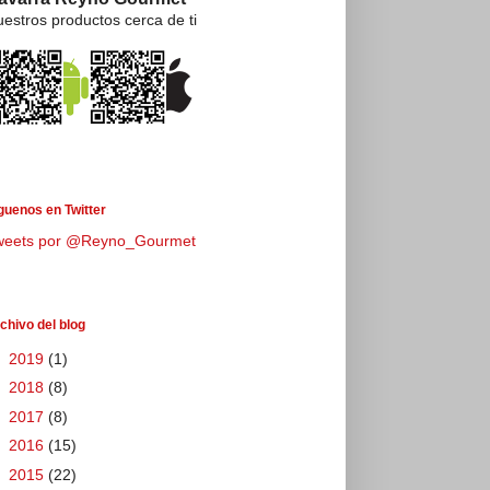
estros productos cerca de ti
guenos en Twitter
weets por @Reyno_Gourmet
chivo del blog
►
2019
(1)
►
2018
(8)
►
2017
(8)
►
2016
(15)
►
2015
(22)