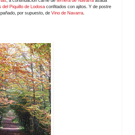
has
; a continuación carne de
ternera de Navarra
asada
 del Piquillo de Lodosa
confitados con ajitos. Y de postre
mpañado, por supuesto, de
Vino de Navarra
.