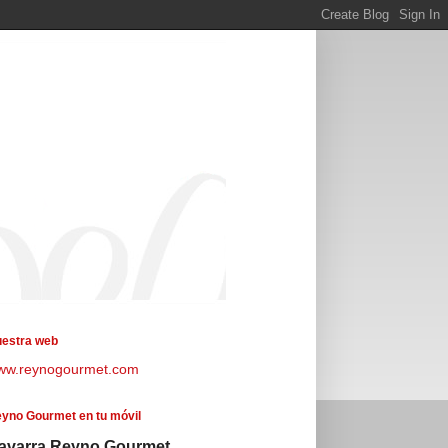
estra web
ww.reynogourmet.com
yno Gourmet en tu móvil
avarra Reyno Gourmet