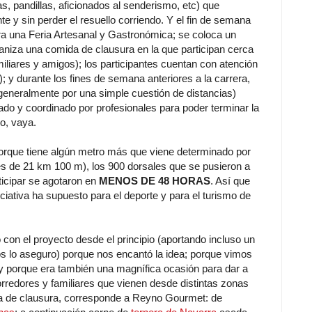
, pandillas, aficionados al senderismo, etc) que
te y sin perder el resuello corriendo. Y el fin de semana
bra una Feria Artesanal y Gastronómica; se coloca un
rganiza una comida de clausura en la que participan cerca
iliares y amigos); los participantes cuentan con atención
c); y durante los fines de semana anteriores a la carrera,
 generalmente por una simple cuestión de distancias)
do y coordinado por profesionales para poder terminar la
o, vaya.
orque tiene algún metro más que viene determinado por
o es de 21 km 100 m), los 900 dorsales que se pusieron a
ticipar se agotaron en
MENOS DE 48 HORAS
. Así que
iciativa ha supuesto para el deporte y para el turismo de
on el proyecto desde el principio (aportando incluso un
 os lo aseguro) porque nos encantó la idea; porque vimos
 y porque era también una magnífica ocasión para dar a
rredores y familiares que vienen desde distintas zonas
da de clausura, corresponde a Reyno Gourmet: de