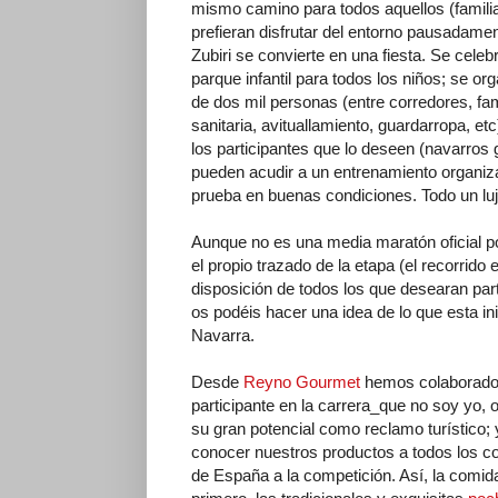
mismo camino para todos aquellos (familias
prefieran disfrutar del entorno pausadamen
Zubiri se convierte en una fiesta. Se cele
parque infantil para todos los niños; se o
de dos mil personas (entre corredores, fam
sanitaria, avituallamiento, guardarropa, et
los participantes que lo deseen (navarros
pueden acudir a un entrenamiento organiza
prueba en buenas condiciones. Todo un luj
Aunque no es una media maratón oficial p
el propio trazado de la etapa (el recorrid
disposición de todos los que desearan par
os podéis hacer una idea de lo que esta in
Navarra.
Desde
Reyno Gourmet
hemos colaborado c
participante en la carrera_que no soy yo,
su gran potencial como reclamo turístico;
conocer nuestros productos a todos los co
de España a la competición. Así, la comi