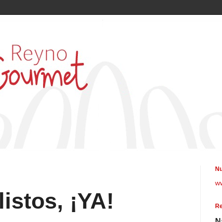
Nu
w
istos, ¡YA!
Re
N