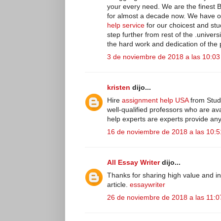
your every need. We are the finest B
for almost a decade now. We have ob
help service
for our choicest and stu
step further from rest of the .univer
the hard work and dedication of the 
3 de noviembre de 2018 a las 10:03
kristen
dijo...
Hire
assignment help USA
from Stud
well-qualified professors who are av
help experts are experts provide an
16 de noviembre de 2018 a las 10:5
All Essay Writer
dijo...
Thanks for sharing high value and inf
article.
essaywriter
26 de noviembre de 2018 a las 11:0