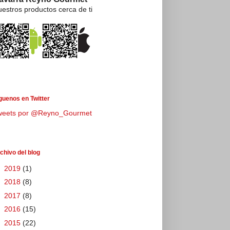
estros productos cerca de ti
guenos en Twitter
weets por @Reyno_Gourmet
chivo del blog
►
2019
(1)
►
2018
(8)
►
2017
(8)
►
2016
(15)
►
2015
(22)