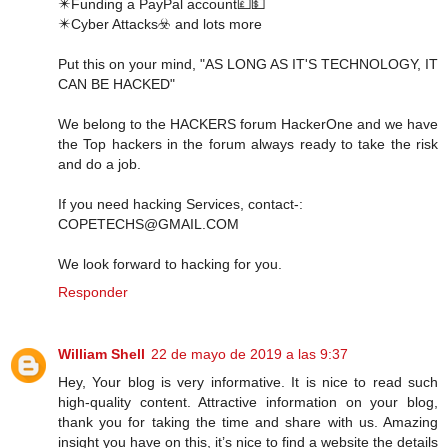
✴️Funding a PayPal account💷💵
✴️Cyber Attacks☣️ and lots more
Put this on your mind, "AS LONG AS IT'S TECHNOLOGY, IT
CAN BE HACKED"
We belong to the HACKERS forum HackerOne and we have
the Top hackers in the forum always ready to take the risk
and do a job.
If you need hacking Services, contact-:
COPETECHS@GMAIL.COM
We look forward to hacking for you.
Responder
William Shell
22 de mayo de 2019 a las 9:37
Hey, Your blog is very informative. It is nice to read such
high-quality content. Attractive information on your blog,
thank you for taking the time and share with us. Amazing
insight you have on this, it’s nice to find a website the details