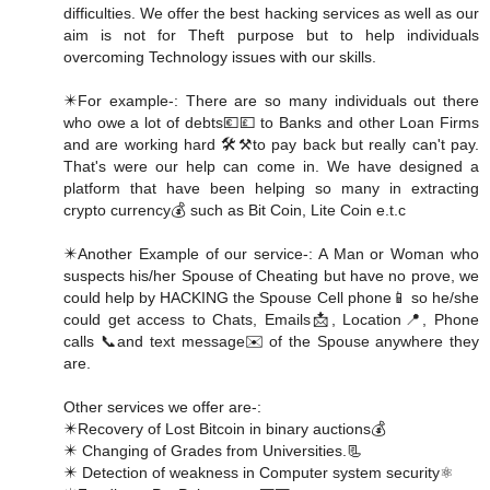
difficulties. We offer the best hacking services as well as our
aim is not for Theft purpose but to help individuals
overcoming Technology issues with our skills.
✴️For example-: There are so many individuals out there
who owe a lot of debts💶💷 to Banks and other Loan Firms
and are working hard 🛠️⚒️to pay back but really can't pay.
That's were our help can come in. We have designed a
platform that have been helping so many in extracting
crypto currency💰 such as Bit Coin, Lite Coin e.t.c
✴️Another Example of our service-: A Man or Woman who
suspects his/her Spouse of Cheating but have no prove, we
could help by HACKING the Spouse Cell phone📱 so he/she
could get access to Chats, Emails📩, Location📍, Phone
calls 📞and text message✉️ of the Spouse anywhere they
are.
Other services we offer are-:
✴️Recovery of Lost Bitcoin in binary auctions💰
✴️ Changing of Grades from Universities.📃
✴️ Detection of weakness in Computer system security⚛️