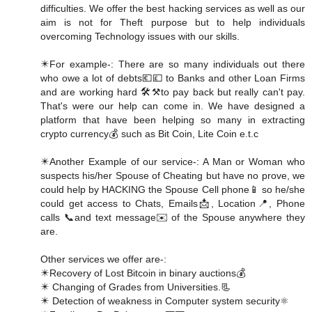
difficulties. We offer the best hacking services as well as our
aim is not for Theft purpose but to help individuals
overcoming Technology issues with our skills.
✴️For example-: There are so many individuals out there
who owe a lot of debts💶💷 to Banks and other Loan Firms
and are working hard 🛠️⚒️to pay back but really can't pay.
That's were our help can come in. We have designed a
platform that have been helping so many in extracting
crypto currency💰 such as Bit Coin, Lite Coin e.t.c
✴️Another Example of our service-: A Man or Woman who
suspects his/her Spouse of Cheating but have no prove, we
could help by HACKING the Spouse Cell phone📱 so he/she
could get access to Chats, Emails📩, Location📍, Phone
calls 📞and text message✉️ of the Spouse anywhere they
are.
Other services we offer are-:
✴️Recovery of Lost Bitcoin in binary auctions💰
✴️ Changing of Grades from Universities.📃
✴️ Detection of weakness in Computer system security⚛️