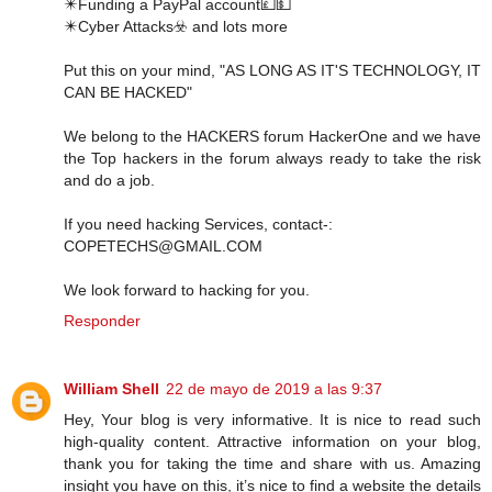
✴️Funding a PayPal account💷💵
✴️Cyber Attacks☣️ and lots more
Put this on your mind, "AS LONG AS IT'S TECHNOLOGY, IT
CAN BE HACKED"
We belong to the HACKERS forum HackerOne and we have
the Top hackers in the forum always ready to take the risk
and do a job.
If you need hacking Services, contact-:
COPETECHS@GMAIL.COM
We look forward to hacking for you.
Responder
William Shell
22 de mayo de 2019 a las 9:37
Hey, Your blog is very informative. It is nice to read such
high-quality content. Attractive information on your blog,
thank you for taking the time and share with us. Amazing
insight you have on this, it’s nice to find a website the details