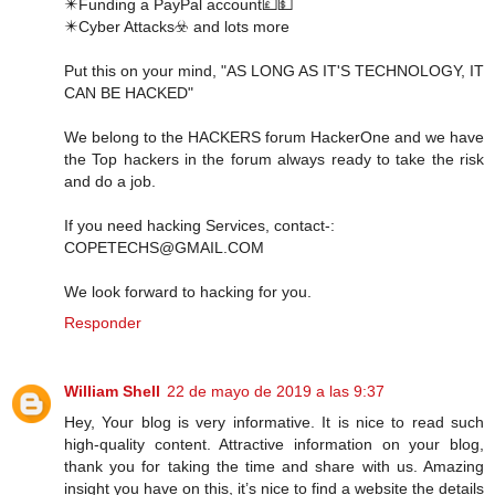
✴️Funding a PayPal account💷💵
✴️Cyber Attacks☣️ and lots more
Put this on your mind, "AS LONG AS IT'S TECHNOLOGY, IT
CAN BE HACKED"
We belong to the HACKERS forum HackerOne and we have
the Top hackers in the forum always ready to take the risk
and do a job.
If you need hacking Services, contact-:
COPETECHS@GMAIL.COM
We look forward to hacking for you.
Responder
William Shell
22 de mayo de 2019 a las 9:37
Hey, Your blog is very informative. It is nice to read such
high-quality content. Attractive information on your blog,
thank you for taking the time and share with us. Amazing
insight you have on this, it’s nice to find a website the details