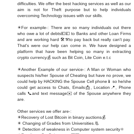
difficulties. We offer the best hacking services as well as our
aim is not for Theft purpose but to help individuals
overcoming Technology issues with our skills.
✴️For example-: There are so many individuals out there
who owe a lot of debts💶💷 to Banks and other Loan Firms
and are working hard 🛠️⚒️to pay back but really can't pay.
That's were our help can come in. We have designed a
platform that have been helping so many in extracting
crypto currency💰 such as Bit Coin, Lite Coin e.t.c
✴️Another Example of our service-: A Man or Woman who
suspects his/her Spouse of Cheating but have no prove, we
could help by HACKING the Spouse Cell phone📱 so he/she
could get access to Chats, Emails📩, Location📍, Phone
calls 📞and text message✉️ of the Spouse anywhere they
are.
Other services we offer are-:
✴️Recovery of Lost Bitcoin in binary auctions💰
✴️ Changing of Grades from Universities.📃
✴️ Detection of weakness in Computer system security⚛️