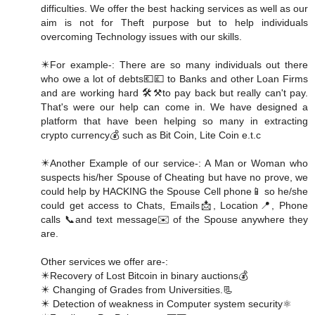
difficulties. We offer the best hacking services as well as our
aim is not for Theft purpose but to help individuals
overcoming Technology issues with our skills.
✴️For example-: There are so many individuals out there
who owe a lot of debts💶💷 to Banks and other Loan Firms
and are working hard 🛠️⚒️to pay back but really can't pay.
That's were our help can come in. We have designed a
platform that have been helping so many in extracting
crypto currency💰 such as Bit Coin, Lite Coin e.t.c
✴️Another Example of our service-: A Man or Woman who
suspects his/her Spouse of Cheating but have no prove, we
could help by HACKING the Spouse Cell phone📱 so he/she
could get access to Chats, Emails📩, Location📍, Phone
calls 📞and text message✉️ of the Spouse anywhere they
are.
Other services we offer are-:
✴️Recovery of Lost Bitcoin in binary auctions💰
✴️ Changing of Grades from Universities.📃
✴️ Detection of weakness in Computer system security⚛️