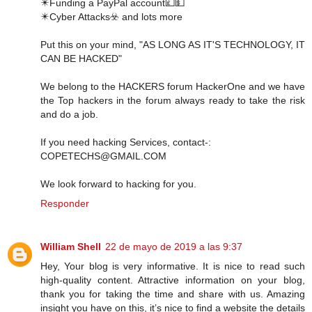
✴️Funding a PayPal account💷💵
✴️Cyber Attacks☣️ and lots more
Put this on your mind, "AS LONG AS IT'S TECHNOLOGY, IT
CAN BE HACKED"
We belong to the HACKERS forum HackerOne and we have
the Top hackers in the forum always ready to take the risk
and do a job.
If you need hacking Services, contact-:
COPETECHS@GMAIL.COM
We look forward to hacking for you.
Responder
William Shell
22 de mayo de 2019 a las 9:37
Hey, Your blog is very informative. It is nice to read such
high-quality content. Attractive information on your blog,
thank you for taking the time and share with us. Amazing
insight you have on this, it’s nice to find a website the details