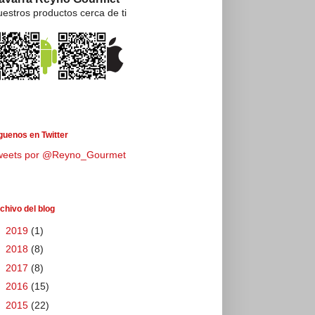
estros productos cerca de ti
guenos en Twitter
weets por @Reyno_Gourmet
chivo del blog
►
2019
(1)
►
2018
(8)
►
2017
(8)
►
2016
(15)
►
2015
(22)