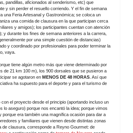
, pandillas, aficionados al senderismo, etc) que
te y sin perder el resuello corriendo. Y el fin de semana
bra una Feria Artesanal y Gastronómica; se coloca un
rganiza una comida de clausura en la que participan cerca
iliares y amigos); los participantes cuentan con atención
c); y durante los fines de semana anteriores a la carrera,
 generalmente por una simple cuestión de distancias)
do y coordinado por profesionales para poder terminar la
o, vaya.
orque tiene algún metro más que viene determinado por
o es de 21 km 100 m), los 900 dorsales que se pusieron a
ticipar se agotaron en
MENOS DE 48 HORAS
. Así que
iciativa ha supuesto para el deporte y para el turismo de
on el proyecto desde el principio (aportando incluso un
 os lo aseguro) porque nos encantó la idea; porque vimos
 y porque era también una magnífica ocasión para dar a
rredores y familiares que vienen desde distintas zonas
da de clausura, corresponde a Reyno Gourmet: de