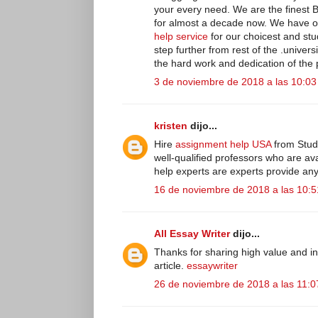
your every need. We are the finest B
for almost a decade now. We have ob
help service
for our choicest and stu
step further from rest of the .univer
the hard work and dedication of the 
3 de noviembre de 2018 a las 10:03
kristen
dijo...
Hire
assignment help USA
from Stud
well-qualified professors who are av
help experts are experts provide an
16 de noviembre de 2018 a las 10:5
All Essay Writer
dijo...
Thanks for sharing high value and inf
article.
essaywriter
26 de noviembre de 2018 a las 11:0