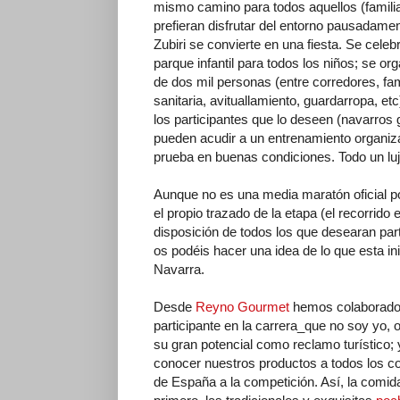
mismo camino para todos aquellos (familias
prefieran disfrutar del entorno pausadamen
Zubiri se convierte en una fiesta. Se cele
parque infantil para todos los niños; se o
de dos mil personas (entre corredores, fam
sanitaria, avituallamiento, guardarropa, et
los participantes que lo deseen (navarros
pueden acudir a un entrenamiento organiza
prueba en buenas condiciones. Todo un luj
Aunque no es una media maratón oficial p
el propio trazado de la etapa (el recorrid
disposición de todos los que desearan par
os podéis hacer una idea de lo que esta in
Navarra.
Desde
Reyno Gourmet
hemos colaborado c
participante en la carrera_que no soy yo,
su gran potencial como reclamo turístico;
conocer nuestros productos a todos los co
de España a la competición. Así, la comi