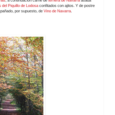
has
; a continuación carne de
ternera de Navarra
asada
 del Piquillo de Lodosa
confitados con ajitos. Y de postre
mpañado, por supuesto, de
Vino de Navarra
.