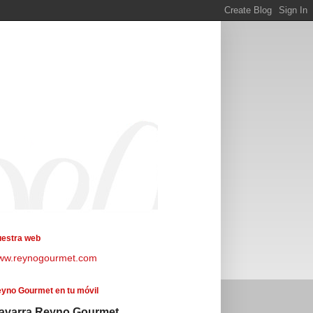
estra web
ww.reynogourmet.com
yno Gourmet en tu móvil
avarra Reyno Gourmet