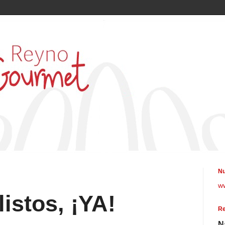
Nu
w
istos, ¡YA!
Re
N