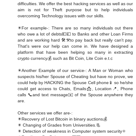
difficulties. We offer the best hacking services as well as our
aim is not for Theft purpose but to help individuals
overcoming Technology issues with our skills.
✴️For example-: There are so many individuals out there
who owe a lot of debts💶💷 to Banks and other Loan Firms
and are working hard 🛠️⚒️to pay back but really can't pay.
That's were our help can come in. We have designed a
platform that have been helping so many in extracting
crypto currency💰 such as Bit Coin, Lite Coin e.t.c
✴️Another Example of our service-: A Man or Woman who
suspects his/her Spouse of Cheating but have no prove, we
could help by HACKING the Spouse Cell phone📱 so he/she
could get access to Chats, Emails📩, Location📍, Phone
calls 📞and text message✉️ of the Spouse anywhere they
are.
Other services we offer are-:
✴️Recovery of Lost Bitcoin in binary auctions💰
✴️ Changing of Grades from Universities.📃
✴️ Detection of weakness in Computer system security⚛️