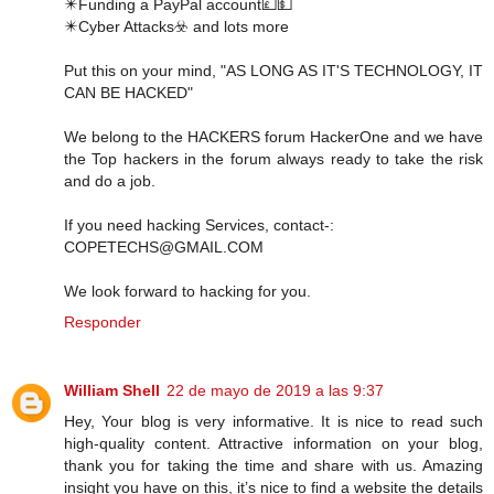
✴️Funding a PayPal account💷💵
✴️Cyber Attacks☣️ and lots more
Put this on your mind, "AS LONG AS IT'S TECHNOLOGY, IT
CAN BE HACKED"
We belong to the HACKERS forum HackerOne and we have
the Top hackers in the forum always ready to take the risk
and do a job.
If you need hacking Services, contact-:
COPETECHS@GMAIL.COM
We look forward to hacking for you.
Responder
William Shell
22 de mayo de 2019 a las 9:37
Hey, Your blog is very informative. It is nice to read such
high-quality content. Attractive information on your blog,
thank you for taking the time and share with us. Amazing
insight you have on this, it’s nice to find a website the details