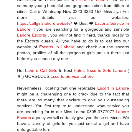
so many young beautiful and gorgeous ladies from different
cities, Call & Whatsapp Now 0323-3333-153 Miss Jiya For
more details visit our websites:
https://callgirlslahore.website/
❤️ Best ❤️
Escorts Service In
Lahore
If you are searching for a gorgeous and sensible
Lahore Escorts
, you will not find it hard, thanks mostly to
the Escorts queen. All you have to do is to get into our
website of
Escorts In Lahore
and check out the escorts
photos, profiles of all the gorgeous girls put up there just
before you choose any one.
Hot
Lahore Call Girls
In Best
Hotels Escorts Girls Lahore
(
👩 ) GORGEOUS
Escorts Service Lahore
Nevertheless, locating that one reputable
Escort In Lahore
might be a challenging one to crack due to the fact that
there are so many that declare to give you outstanding
services. You first require to understand what service you
are searching for in our Miss Leena 0305-3777077
Lahore
Escorts
agency we will certainly give you these services. We
have a variety of girls for you just select a girl and have
unforgettable fun.