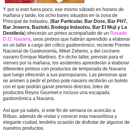
Y por si esto fuera poco, ese mismo sábado en horario de
mañana y tarde, los ocho bares situados en la zona de
Principal de Indautxu, (
Bar Particular, Bar Doze, Bar PH7,
Bar Joserra, Baztoki, Bodega Indautxu, Bar El Muji y La
Destilería
) ofrecerán un pintxo acompañado de un
Rosado
D.O. Navarra
, unos pintxos que habrán aprendido a elaborar
en un taller a cargo del crítico gastronómico, reciente Premio
Nacional de Gastronomía, Mikel Zeberio, y del cocinero
navarro Enrique Martínez. En dicho taller, previsto para el
viernes por la mañana, los asistentes aprenderán a elaborar
diferentes pintxos con productos de temporada de Navarra
que luego ofrecerán a sus parroquianos. Las personas que
se animen a pedir el pintxo pote navarro recibirán un boleto
con el que podrán ganar premios directos, lotes de
productos Reyno Gourmet e incluso una escapada
gastronómica a Navarra.
Así que ya sabés, si este fin de semana os acercáis a
Bilbao, además de visitar y conocer esta maravillosa y
elegante ciudad, tendréis ocasión de disfrutar de algunos de
nuestros productos.