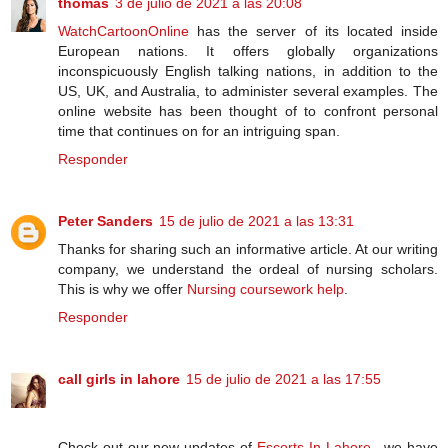
thomas
3 de julio de 2021 a las 20:08
WatchCartoonOnline
has the server of its located inside
European nations. It offers globally organizations
inconspicuously English talking nations, in addition to the
US, UK, and Australia, to administer several examples. The
online website has been thought of to confront personal
time that continues on for an intriguing span.
Responder
Peter Sanders
15 de julio de 2021 a las 13:31
Thanks for sharing such an informative article. At our writing
company, we understand the ordeal of nursing scholars.
This is why we offer
Nursing coursework help
.
Responder
call girls in lahore
15 de julio de 2021 a las 17:55
Check out our new updates of
Escorts In Lahore
, we have