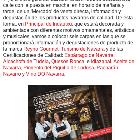
calle con la puesta en marcha, en horario de mañana y
tarde, de un ‘Mercado’ de venta directa, información y
degustación de los productos navarros de calidad. De esta
forma, en
Principal de Indautxu
, que estará decorada y
ambientada con diferentes motivos ornamentales, artísticos
y musicales, vamos a colocar seis carpas en las que se
proporcionará información y degustaciones de producto de
la marca
Reyno Gourmet
,
Turismo de Navarra
y de las
Certificaciones de Calidad:
Espárrago de Navarra
,
Alcachofa de Tudela
,
Quesos Roncal
e
Idiazabal
,
Aceite de
Navarra
,
Pimiento del Piquillo de Lodosa
,
Pacharán
Navarro
y
Vino DO Navarra
.