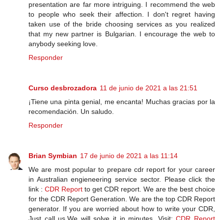
presentation are far more intriguing. I recommend the web
to people who seek their affection. I don't regret having
taken use of the bride choosing services as you realized
that my new partner is Bulgarian. I encourage the web to
anybody seeking love.
Responder
Curso desbrozadora
11 de junio de 2021 a las 21:51
¡Tiene una pinta genial, me encanta! Muchas gracias por la
recomendación. Un saludo.
Responder
Brian Symbian
17 de junio de 2021 a las 11:14
We are most popular to prepare cdr report for your career
in Australian engieneering service sector. Please click the
link :
CDR Report
to get CDR report. We are the best choice
for the CDR Report Generation. We are the top CDR Report
generator. If you are worried about how to write your CDR,
Just call us.We will solve it in minutes. Visit:
CDR Report