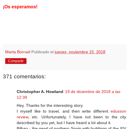
¡Os esperamos!
Marta Borruel
Publicado el
jueves, noviembre 15, 2018
Compartir
371 comentarios:
Christopher A. Howland
19 de diciembre de 2018 a las
12:39
Hey. Thanks for the interesting story.
I myself like to travel, and then write different
edusson
review
, etc. Unfortunately, I have not been to the city
described by you yet, but I have heard a lot about it.
Bilbao - the pearl of northern Spain with buildings of the XIV