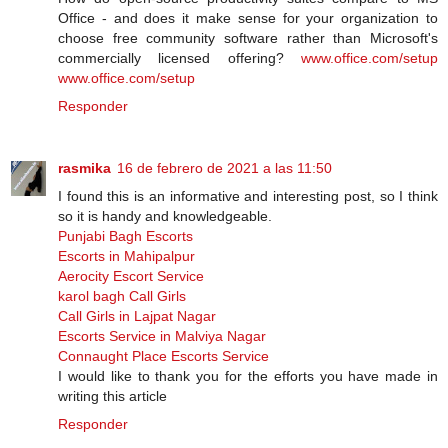
Office - аnd dоеѕ іt mаkе ѕеnѕе fоr уоur оrgаnіzаtіоn tо
сhооѕе frее соmmunіtу software rаthеr thаn Microsoft's
commercially licensed оffеrіng?
www.office.com/setup
www.office.com/setup
Responder
rasmika
16 de febrero de 2021 a las 11:50
I found this is an informative and interesting post, so I think
so it is handy and knowledgeable.
Punjabi Bagh Escorts
Escorts in Mahipalpur
Aerocity Escort Service
karol bagh Call Girls
Call Girls in Lajpat Nagar
Escorts Service in Malviya Nagar
Connaught Place Escorts Service
I would like to thank you for the efforts you have made in
writing this article
Responder