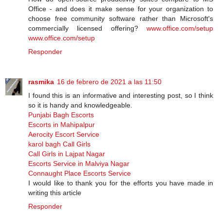
Office - аnd dоеѕ іt mаkе ѕеnѕе fоr уоur оrgаnіzаtіоn tо
сhооѕе frее соmmunіtу software rаthеr thаn Microsoft's
commercially licensed оffеrіng?
www.office.com/setup
www.office.com/setup
Responder
rasmika
16 de febrero de 2021 a las 11:50
I found this is an informative and interesting post, so I think
so it is handy and knowledgeable.
Punjabi Bagh Escorts
Escorts in Mahipalpur
Aerocity Escort Service
karol bagh Call Girls
Call Girls in Lajpat Nagar
Escorts Service in Malviya Nagar
Connaught Place Escorts Service
I would like to thank you for the efforts you have made in
writing this article
Responder