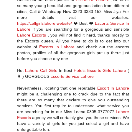
so many young beautiful and gorgeous ladies from different
cities, Call & Whatsapp Now 0323-3333-153 Miss Jiya For
more details visit our websites:
https://callgirlslahore.website/
❤️ Best ❤️
Escorts Service In
Lahore
If you are searching for a gorgeous and sensible
Lahore Escorts
, you will not find it hard, thanks mostly to
the Escorts queen. All you have to do is to get into our
website of
Escorts In Lahore
and check out the escorts
photos, profiles of all the gorgeous girls put up there just
before you choose any one.
Hot
Lahore Call Girls
In Best
Hotels Escorts Girls Lahore
(
👩 ) GORGEOUS
Escorts Service Lahore
Nevertheless, locating that one reputable
Escort In Lahore
might be a challenging one to crack due to the fact that
there are so many that declare to give you outstanding
services. You first require to understand what service you
are searching for in our Miss Leena 0305-3777077
Lahore
Escorts
agency we will certainly give you these services. We
have a variety of girls for you just select a girl and have
unforgettable fun.