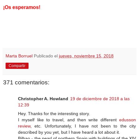
¡Os esperamos!
Marta Borruel
Publicado el
jueves, noviembre 15, 2018
Compartir
371 comentarios:
Christopher A. Howland
19 de diciembre de 2018 a las
12:39
Hey. Thanks for the interesting story.
I myself like to travel, and then write different
edusson
review
, etc. Unfortunately, I have not been to the city
described by you yet, but I have heard a lot about it.
Bilbao - the pearl of northern Spain with buildings of the XIV