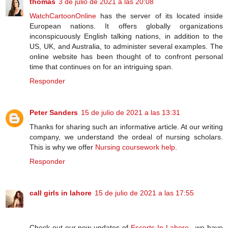
thomas
3 de julio de 2021 a las 20:08
WatchCartoonOnline
has the server of its located inside
European nations. It offers globally organizations
inconspicuously English talking nations, in addition to the
US, UK, and Australia, to administer several examples. The
online website has been thought of to confront personal
time that continues on for an intriguing span.
Responder
Peter Sanders
15 de julio de 2021 a las 13:31
Thanks for sharing such an informative article. At our writing
company, we understand the ordeal of nursing scholars.
This is why we offer
Nursing coursework help
.
Responder
call girls in lahore
15 de julio de 2021 a las 17:55
Check out our new updates of
Escorts In Lahore
, we have