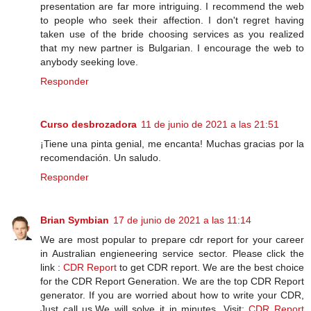
presentation are far more intriguing. I recommend the web
to people who seek their affection. I don't regret having
taken use of the bride choosing services as you realized
that my new partner is Bulgarian. I encourage the web to
anybody seeking love.
Responder
Curso desbrozadora
11 de junio de 2021 a las 21:51
¡Tiene una pinta genial, me encanta! Muchas gracias por la
recomendación. Un saludo.
Responder
Brian Symbian
17 de junio de 2021 a las 11:14
We are most popular to prepare cdr report for your career
in Australian engieneering service sector. Please click the
link :
CDR Report
to get CDR report. We are the best choice
for the CDR Report Generation. We are the top CDR Report
generator. If you are worried about how to write your CDR,
Just call us.We will solve it in minutes. Visit:
CDR Report