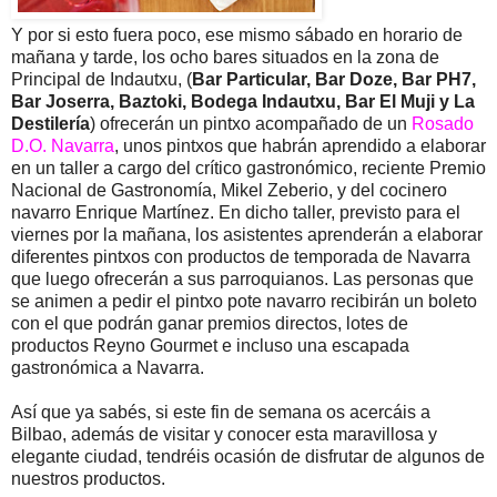
Y por si esto fuera poco, ese mismo sábado en horario de
mañana y tarde, los ocho bares situados en la zona de
Principal de Indautxu, (
Bar Particular, Bar Doze, Bar PH7,
Bar Joserra, Baztoki, Bodega Indautxu, Bar El Muji y La
Destilería
) ofrecerán un pintxo acompañado de un
Rosado
D.O. Navarra
, unos pintxos que habrán aprendido a elaborar
en un taller a cargo del crítico gastronómico, reciente Premio
Nacional de Gastronomía, Mikel Zeberio, y del cocinero
navarro Enrique Martínez. En dicho taller, previsto para el
viernes por la mañana, los asistentes aprenderán a elaborar
diferentes pintxos con productos de temporada de Navarra
que luego ofrecerán a sus parroquianos. Las personas que
se animen a pedir el pintxo pote navarro recibirán un boleto
con el que podrán ganar premios directos, lotes de
productos Reyno Gourmet e incluso una escapada
gastronómica a Navarra.
Así que ya sabés, si este fin de semana os acercáis a
Bilbao, además de visitar y conocer esta maravillosa y
elegante ciudad, tendréis ocasión de disfrutar de algunos de
nuestros productos.