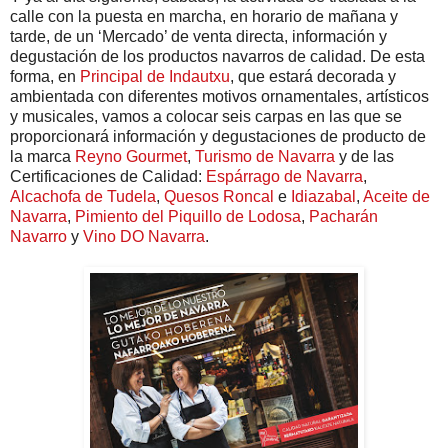
calle con la puesta en marcha, en horario de mañana y
tarde, de un ‘Mercado’ de venta directa, información y
degustación de los productos navarros de calidad. De esta
forma, en
Principal de Indautxu
, que estará decorada y
ambientada con diferentes motivos ornamentales, artísticos
y musicales, vamos a colocar seis carpas en las que se
proporcionará información y degustaciones de producto de
la marca
Reyno Gourmet
,
Turismo de Navarra
y de las
Certificaciones de Calidad:
Espárrago de Navarra
,
Alcachofa de Tudela
,
Quesos Roncal
e
Idiazabal
,
Aceite de
Navarra
,
Pimiento del Piquillo de Lodosa
,
Pacharán
Navarro
y
Vino DO Navarra
.