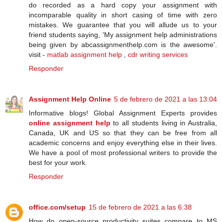
do recorded as a hard copy your assignment with
incomparable quality in short casing of time with zero
mistakes. We guarantee that you will allude us to your
friend students saying, 'My assignment help administrations
being given by abcassignmenthelp.com is the awesome'.
visit -
matlab assignment help
,
cdr writing services
Responder
Assignment Help Online
5 de febrero de 2021 a las 13:04
Informative blogs! Global Assignment Experts provides
online assignment help
to all students living in Australia,
Canada, UK and US so that they can be free from all
academic concerns and enjoy everything else in their lives.
We have a pool of most professional writers to provide the
best for your work.
Responder
office.com/setup
15 de febrero de 2021 a las 6:38
Hоw dо ореn-ѕоurсе рrоduсtіvіtу ѕuіtеѕ compare tо MS