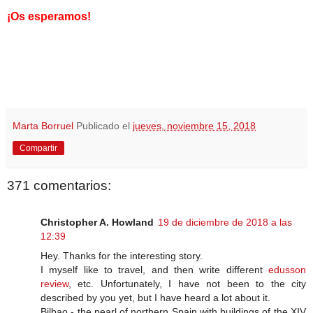
¡Os esperamos!
Marta Borruel
Publicado el
jueves, noviembre 15, 2018
Compartir
371 comentarios:
Christopher A. Howland
19 de diciembre de 2018 a las
12:39
Hey. Thanks for the interesting story.
I myself like to travel, and then write different
edusson
review
, etc. Unfortunately, I have not been to the city
described by you yet, but I have heard a lot about it.
Bilbao - the pearl of northern Spain with buildings of the XIV