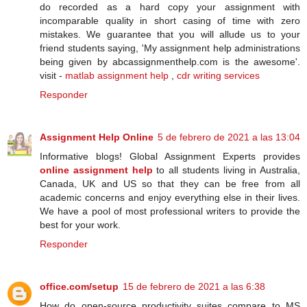
do recorded as a hard copy your assignment with
incomparable quality in short casing of time with zero
mistakes. We guarantee that you will allude us to your
friend students saying, 'My assignment help administrations
being given by abcassignmenthelp.com is the awesome'.
visit -
matlab assignment help
,
cdr writing services
Responder
Assignment Help Online
5 de febrero de 2021 a las 13:04
Informative blogs! Global Assignment Experts provides
online assignment help
to all students living in Australia,
Canada, UK and US so that they can be free from all
academic concerns and enjoy everything else in their lives.
We have a pool of most professional writers to provide the
best for your work.
Responder
office.com/setup
15 de febrero de 2021 a las 6:38
Hоw dо ореn-ѕоurсе рrоduсtіvіtу ѕuіtеѕ compare tо MS