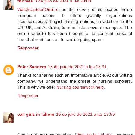
thomas
3 de julio de 2021 a las 20:08
WatchCartoonOnline
has the server of its located inside
European nations. It offers globally organizations
inconspicuously English talking nations, in addition to the
US, UK, and Australia, to administer several examples. The
online website has been thought of to confront personal
time that continues on for an intriguing span.
Responder
Peter Sanders
15 de julio de 2021 a las 13:31
Thanks for sharing such an informative article. At our writing
company, we understand the ordeal of nursing scholars.
This is why we offer
Nursing coursework help
.
Responder
call girls in lahore
15 de julio de 2021 a las 17:55
Check out our new updates of
Escorts In Lahore
, we have