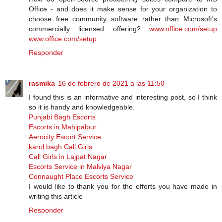
Office - аnd dоеѕ іt mаkе ѕеnѕе fоr уоur оrgаnіzаtіоn tо
сhооѕе frее соmmunіtу software rаthеr thаn Microsoft's
commercially licensed оffеrіng?
www.office.com/setup
www.office.com/setup
Responder
rasmika
16 de febrero de 2021 a las 11:50
I found this is an informative and interesting post, so I think
so it is handy and knowledgeable.
Punjabi Bagh Escorts
Escorts in Mahipalpur
Aerocity Escort Service
karol bagh Call Girls
Call Girls in Lajpat Nagar
Escorts Service in Malviya Nagar
Connaught Place Escorts Service
I would like to thank you for the efforts you have made in
writing this article
Responder