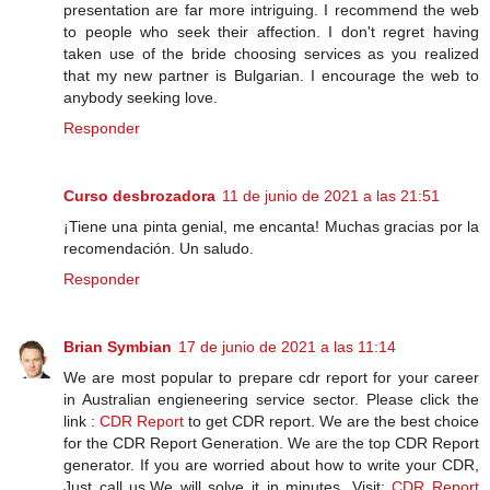
presentation are far more intriguing. I recommend the web
to people who seek their affection. I don't regret having
taken use of the bride choosing services as you realized
that my new partner is Bulgarian. I encourage the web to
anybody seeking love.
Responder
Curso desbrozadora
11 de junio de 2021 a las 21:51
¡Tiene una pinta genial, me encanta! Muchas gracias por la
recomendación. Un saludo.
Responder
Brian Symbian
17 de junio de 2021 a las 11:14
We are most popular to prepare cdr report for your career
in Australian engieneering service sector. Please click the
link :
CDR Report
to get CDR report. We are the best choice
for the CDR Report Generation. We are the top CDR Report
generator. If you are worried about how to write your CDR,
Just call us.We will solve it in minutes. Visit:
CDR Report