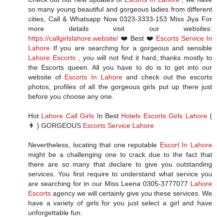
so many young beautiful and gorgeous ladies from different
cities, Call & Whatsapp Now 0323-3333-153 Miss Jiya For
more details visit our websites:
https://callgirlslahore.website/
❤️ Best ❤️
Escorts Service In
Lahore
If you are searching for a gorgeous and sensible
Lahore Escorts
, you will not find it hard, thanks mostly to
the Escorts queen. All you have to do is to get into our
website of
Escorts In Lahore
and check out the escorts
photos, profiles of all the gorgeous girls put up there just
before you choose any one.
Hot
Lahore Call Girls
In Best
Hotels Escorts Girls Lahore
(
👩 ) GORGEOUS
Escorts Service Lahore
Nevertheless, locating that one reputable
Escort In Lahore
might be a challenging one to crack due to the fact that
there are so many that declare to give you outstanding
services. You first require to understand what service you
are searching for in our Miss Leena 0305-3777077
Lahore
Escorts
agency we will certainly give you these services. We
have a variety of girls for you just select a girl and have
unforgettable fun.