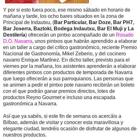
Y por si esto fuera poco, ese mismo sábado en horario de
mañana y tarde, los ocho bares situados en la zona de
Principal de Indautxu, (
Bar Particular, Bar Doze, Bar PH7,
Bar Joserra, Baztoki, Bodega Indautxu, Bar El Muji y La
Destilería
) ofrecerán un pintxo acompañado de un
Rosado
D.O. Navarra
, unos pintxos que habrán aprendido a elaborar
en un taller a cargo del crítico gastronómico, reciente Premio
Nacional de Gastronomía, Mikel Zeberio, y del cocinero
navarro Enrique Martínez. En dicho taller, previsto para el
viernes por la mañana, los asistentes aprenderán a elaborar
diferentes pintxos con productos de temporada de Navarra
que luego ofrecerán a sus parroquianos. Las personas que
se animen a pedir el pintxo pote navarro recibirán un boleto
con el que podrán ganar premios directos, lotes de
productos Reyno Gourmet e incluso una escapada
gastronómica a Navarra.
Así que ya sabés, si este fin de semana os acercáis a
Bilbao, además de visitar y conocer esta maravillosa y
elegante ciudad, tendréis ocasión de disfrutar de algunos de
nuestros productos.