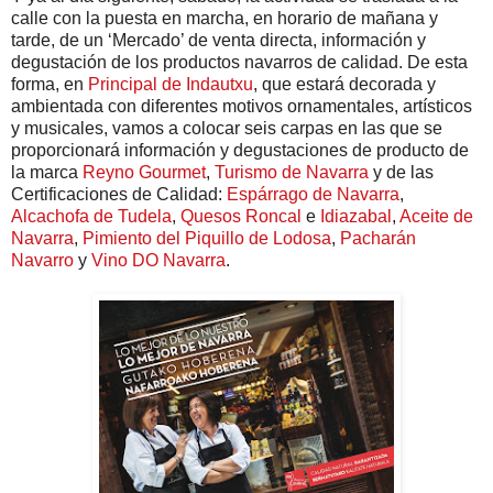
calle con la puesta en marcha, en horario de mañana y
tarde, de un ‘Mercado’ de venta directa, información y
degustación de los productos navarros de calidad. De esta
forma, en
Principal de Indautxu
, que estará decorada y
ambientada con diferentes motivos ornamentales, artísticos
y musicales, vamos a colocar seis carpas en las que se
proporcionará información y degustaciones de producto de
la marca
Reyno Gourmet
,
Turismo de Navarra
y de las
Certificaciones de Calidad:
Espárrago de Navarra
,
Alcachofa de Tudela
,
Quesos Roncal
e
Idiazabal
,
Aceite de
Navarra
,
Pimiento del Piquillo de Lodosa
,
Pacharán
Navarro
y
Vino DO Navarra
.