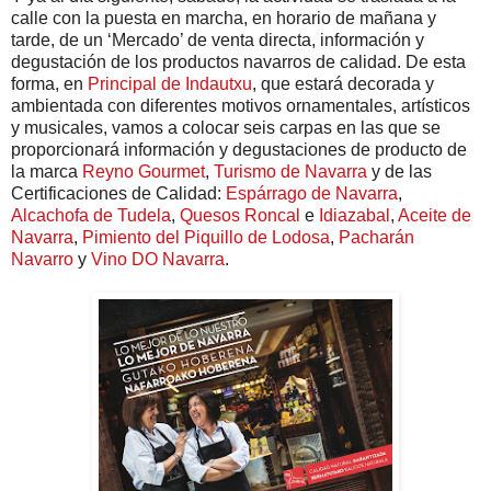
calle con la puesta en marcha, en horario de mañana y
tarde, de un ‘Mercado’ de venta directa, información y
degustación de los productos navarros de calidad. De esta
forma, en
Principal de Indautxu
, que estará decorada y
ambientada con diferentes motivos ornamentales, artísticos
y musicales, vamos a colocar seis carpas en las que se
proporcionará información y degustaciones de producto de
la marca
Reyno Gourmet
,
Turismo de Navarra
y de las
Certificaciones de Calidad:
Espárrago de Navarra
,
Alcachofa de Tudela
,
Quesos Roncal
e
Idiazabal
,
Aceite de
Navarra
,
Pimiento del Piquillo de Lodosa
,
Pacharán
Navarro
y
Vino DO Navarra
.