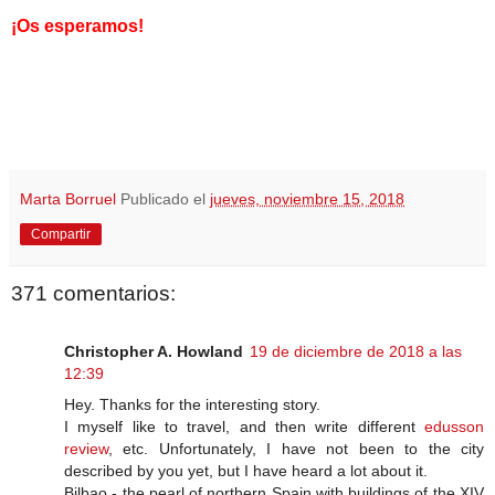
¡Os esperamos!
Marta Borruel
Publicado el
jueves, noviembre 15, 2018
Compartir
371 comentarios:
Christopher A. Howland
19 de diciembre de 2018 a las
12:39
Hey. Thanks for the interesting story.
I myself like to travel, and then write different
edusson
review
, etc. Unfortunately, I have not been to the city
described by you yet, but I have heard a lot about it.
Bilbao - the pearl of northern Spain with buildings of the XIV