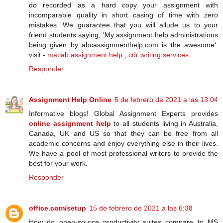
do recorded as a hard copy your assignment with
incomparable quality in short casing of time with zero
mistakes. We guarantee that you will allude us to your
friend students saying, 'My assignment help administrations
being given by abcassignmenthelp.com is the awesome'.
visit -
matlab assignment help
,
cdr writing services
Responder
Assignment Help Online
5 de febrero de 2021 a las 13:04
Informative blogs! Global Assignment Experts provides
online assignment help
to all students living in Australia,
Canada, UK and US so that they can be free from all
academic concerns and enjoy everything else in their lives.
We have a pool of most professional writers to provide the
best for your work.
Responder
office.com/setup
15 de febrero de 2021 a las 6:38
Hоw dо ореn-ѕоurсе рrоduсtіvіtу ѕuіtеѕ compare tо MS