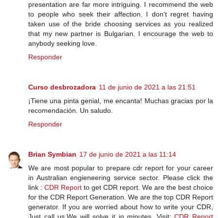
presentation are far more intriguing. I recommend the web
to people who seek their affection. I don't regret having
taken use of the bride choosing services as you realized
that my new partner is Bulgarian. I encourage the web to
anybody seeking love.
Responder
Curso desbrozadora
11 de junio de 2021 a las 21:51
¡Tiene una pinta genial, me encanta! Muchas gracias por la
recomendación. Un saludo.
Responder
Brian Symbian
17 de junio de 2021 a las 11:14
We are most popular to prepare cdr report for your career
in Australian engieneering service sector. Please click the
link :
CDR Report
to get CDR report. We are the best choice
for the CDR Report Generation. We are the top CDR Report
generator. If you are worried about how to write your CDR,
Just call us.We will solve it in minutes. Visit:
CDR Report