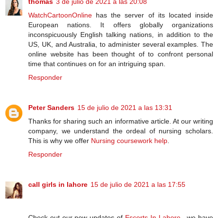
thomas
3 de julio de 2021 a las 20:08
WatchCartoonOnline
has the server of its located inside
European nations. It offers globally organizations
inconspicuously English talking nations, in addition to the
US, UK, and Australia, to administer several examples. The
online website has been thought of to confront personal
time that continues on for an intriguing span.
Responder
Peter Sanders
15 de julio de 2021 a las 13:31
Thanks for sharing such an informative article. At our writing
company, we understand the ordeal of nursing scholars.
This is why we offer
Nursing coursework help
.
Responder
call girls in lahore
15 de julio de 2021 a las 17:55
Check out our new updates of
Escorts In Lahore
, we have