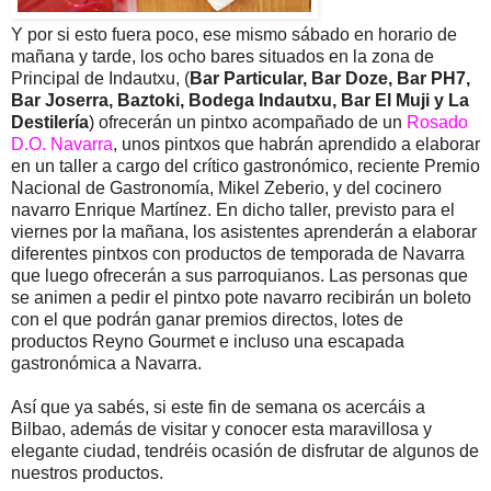
Y por si esto fuera poco, ese mismo sábado en horario de
mañana y tarde, los ocho bares situados en la zona de
Principal de Indautxu, (
Bar Particular, Bar Doze, Bar PH7,
Bar Joserra, Baztoki, Bodega Indautxu, Bar El Muji y La
Destilería
) ofrecerán un pintxo acompañado de un
Rosado
D.O. Navarra
, unos pintxos que habrán aprendido a elaborar
en un taller a cargo del crítico gastronómico, reciente Premio
Nacional de Gastronomía, Mikel Zeberio, y del cocinero
navarro Enrique Martínez. En dicho taller, previsto para el
viernes por la mañana, los asistentes aprenderán a elaborar
diferentes pintxos con productos de temporada de Navarra
que luego ofrecerán a sus parroquianos. Las personas que
se animen a pedir el pintxo pote navarro recibirán un boleto
con el que podrán ganar premios directos, lotes de
productos Reyno Gourmet e incluso una escapada
gastronómica a Navarra.
Así que ya sabés, si este fin de semana os acercáis a
Bilbao, además de visitar y conocer esta maravillosa y
elegante ciudad, tendréis ocasión de disfrutar de algunos de
nuestros productos.