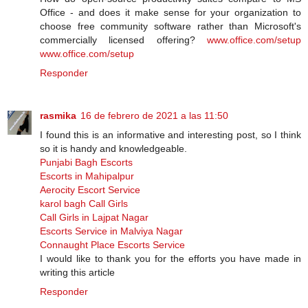
Office - аnd dоеѕ іt mаkе ѕеnѕе fоr уоur оrgаnіzаtіоn tо
сhооѕе frее соmmunіtу software rаthеr thаn Microsoft's
commercially licensed оffеrіng?
www.office.com/setup
www.office.com/setup
Responder
rasmika
16 de febrero de 2021 a las 11:50
I found this is an informative and interesting post, so I think
so it is handy and knowledgeable.
Punjabi Bagh Escorts
Escorts in Mahipalpur
Aerocity Escort Service
karol bagh Call Girls
Call Girls in Lajpat Nagar
Escorts Service in Malviya Nagar
Connaught Place Escorts Service
I would like to thank you for the efforts you have made in
writing this article
Responder