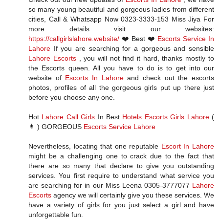
so many young beautiful and gorgeous ladies from different
cities, Call & Whatsapp Now 0323-3333-153 Miss Jiya For
more details visit our websites:
https://callgirlslahore.website/
❤️ Best ❤️
Escorts Service In
Lahore
If you are searching for a gorgeous and sensible
Lahore Escorts
, you will not find it hard, thanks mostly to
the Escorts queen. All you have to do is to get into our
website of
Escorts In Lahore
and check out the escorts
photos, profiles of all the gorgeous girls put up there just
before you choose any one.
Hot
Lahore Call Girls
In Best
Hotels Escorts Girls Lahore
(
👩 ) GORGEOUS
Escorts Service Lahore
Nevertheless, locating that one reputable
Escort In Lahore
might be a challenging one to crack due to the fact that
there are so many that declare to give you outstanding
services. You first require to understand what service you
are searching for in our Miss Leena 0305-3777077
Lahore
Escorts
agency we will certainly give you these services. We
have a variety of girls for you just select a girl and have
unforgettable fun.