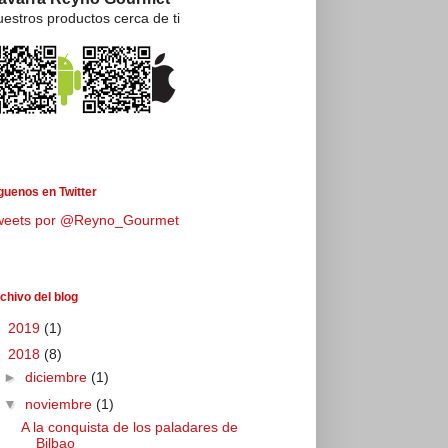
estros productos cerca de ti
guenos en Twitter
weets por @Reyno_Gourmet
chivo del blog
►
2019
(1)
▼
2018
(8)
►
diciembre
(1)
▼
noviembre
(1)
A la conquista de los paladares de
Bilbao