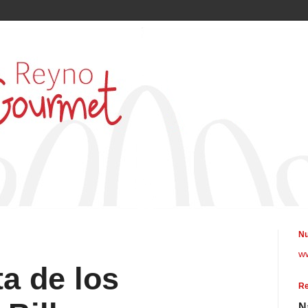
Nu
w
ta de los
Re
N