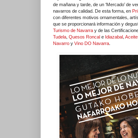
de mañana y tarde, de un ‘Mercado’ de ven
navarros de calidad. De esta forma, en
Pr
con diferentes motivos ornamentales, artí
que se proporcionará información y degus
Turismo de Navarra
y de las Certificacion
Tudela
,
Quesos Roncal
e
Idiazabal
,
Aceite
Navarro
y
Vino DO Navarra
.