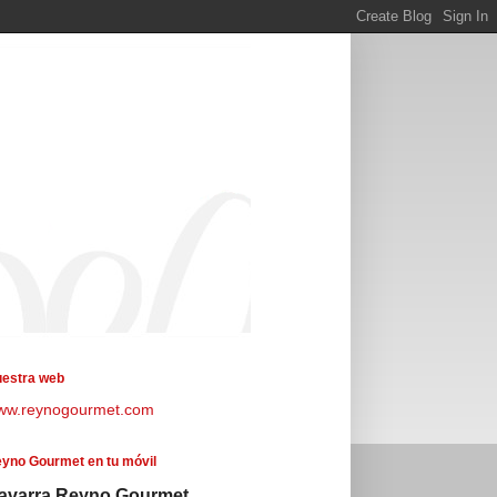
estra web
ww.reynogourmet.com
yno Gourmet en tu móvil
avarra Reyno Gourmet