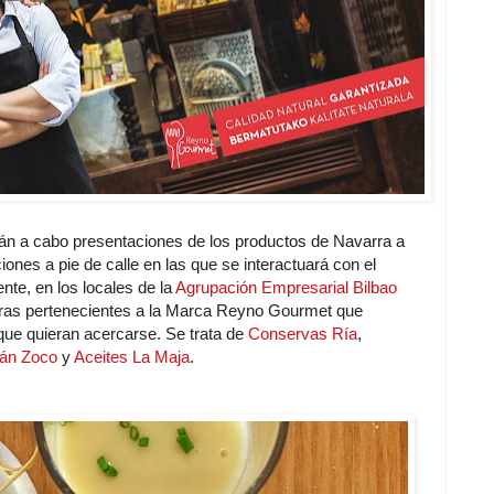
rán a cabo presentaciones de los productos de Navarra a
nes a pie de calle en las que se interactuará con el
nte, en los locales de la
Agrupación Empresarial Bilbao
ras pertenecientes a la Marca Reyno Gourmet que
que quieran acercarse. Se trata de
Conservas Ría
,
án Zoco
y
Aceites La Maja
.