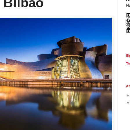
 Bilbao
Nu
Sí
T
Ar