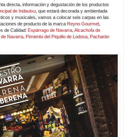
ta directa, información y degustación de los productos
incipal de Indautxu
, que estará decorada y ambientada
sticos y musicales, vamos a colocar seis carpas en las
taciones de producto de la marca
Reyno Gourmet
,
es de Calidad:
Espárrago de Navarra
,
Alcachofa de
 de Navarra
,
Pimiento del Piquillo de Lodosa
,
Pacharán