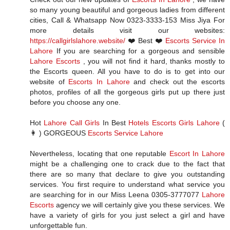
so many young beautiful and gorgeous ladies from different
cities, Call & Whatsapp Now 0323-3333-153 Miss Jiya For
more details visit our websites:
https://callgirlslahore.website/
❤️ Best ❤️
Escorts Service In
Lahore
If you are searching for a gorgeous and sensible
Lahore Escorts
, you will not find it hard, thanks mostly to
the Escorts queen. All you have to do is to get into our
website of
Escorts In Lahore
and check out the escorts
photos, profiles of all the gorgeous girls put up there just
before you choose any one.
Hot
Lahore Call Girls
In Best
Hotels Escorts Girls Lahore
(
👩 ) GORGEOUS
Escorts Service Lahore
Nevertheless, locating that one reputable
Escort In Lahore
might be a challenging one to crack due to the fact that
there are so many that declare to give you outstanding
services. You first require to understand what service you
are searching for in our Miss Leena 0305-3777077
Lahore
Escorts
agency we will certainly give you these services. We
have a variety of girls for you just select a girl and have
unforgettable fun.