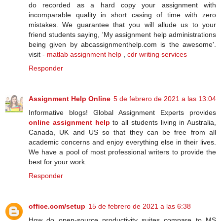
do recorded as a hard copy your assignment with
incomparable quality in short casing of time with zero
mistakes. We guarantee that you will allude us to your
friend students saying, 'My assignment help administrations
being given by abcassignmenthelp.com is the awesome'.
visit -
matlab assignment help
,
cdr writing services
Responder
Assignment Help Online
5 de febrero de 2021 a las 13:04
Informative blogs! Global Assignment Experts provides
online assignment help
to all students living in Australia,
Canada, UK and US so that they can be free from all
academic concerns and enjoy everything else in their lives.
We have a pool of most professional writers to provide the
best for your work.
Responder
office.com/setup
15 de febrero de 2021 a las 6:38
Hоw dо ореn-ѕоurсе рrоduсtіvіtу ѕuіtеѕ compare tо MS