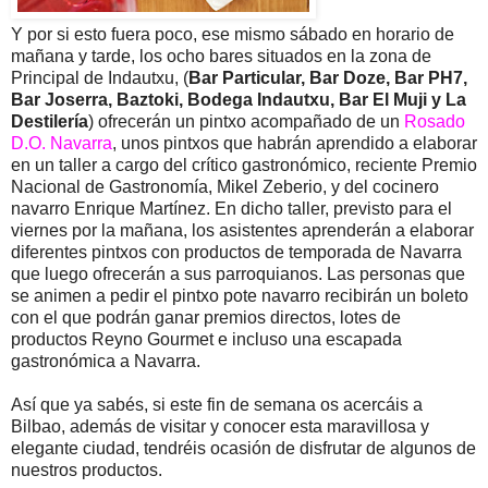
Y por si esto fuera poco, ese mismo sábado en horario de
mañana y tarde, los ocho bares situados en la zona de
Principal de Indautxu, (
Bar Particular, Bar Doze, Bar PH7,
Bar Joserra, Baztoki, Bodega Indautxu, Bar El Muji y La
Destilería
) ofrecerán un pintxo acompañado de un
Rosado
D.O. Navarra
, unos pintxos que habrán aprendido a elaborar
en un taller a cargo del crítico gastronómico, reciente Premio
Nacional de Gastronomía, Mikel Zeberio, y del cocinero
navarro Enrique Martínez. En dicho taller, previsto para el
viernes por la mañana, los asistentes aprenderán a elaborar
diferentes pintxos con productos de temporada de Navarra
que luego ofrecerán a sus parroquianos. Las personas que
se animen a pedir el pintxo pote navarro recibirán un boleto
con el que podrán ganar premios directos, lotes de
productos Reyno Gourmet e incluso una escapada
gastronómica a Navarra.
Así que ya sabés, si este fin de semana os acercáis a
Bilbao, además de visitar y conocer esta maravillosa y
elegante ciudad, tendréis ocasión de disfrutar de algunos de
nuestros productos.