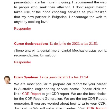
presentation are far more intriguing. I recommend the web
to people who seek their affection. I don't regret having
taken use of the bride choosing services as you realized
that my new partner is Bulgarian. I encourage the web to
anybody seeking love.
Responder
Curso desbrozadora
11 de junio de 2021 a las 21:51
¡Tiene una pinta genial, me encanta! Muchas gracias por la
recomendación. Un saludo.
Responder
Brian Symbian
17 de junio de 2021 a las 11:14
We are most popular to prepare cdr report for your career
in Australian engieneering service sector. Please click the
link :
CDR Report
to get CDR report. We are the best choice
for the CDR Report Generation. We are the top CDR Report
generator. If you are worried about how to write your CDR,
Just call us.We will solve it in minutes. Visit:
CDR Report