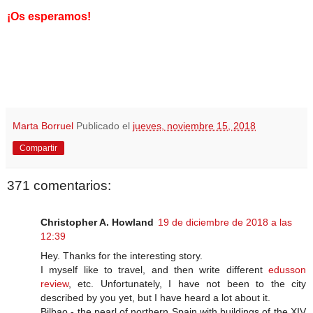
¡Os esperamos!
Marta Borruel
Publicado el
jueves, noviembre 15, 2018
Compartir
371 comentarios:
Christopher A. Howland
19 de diciembre de 2018 a las
12:39
Hey. Thanks for the interesting story.
I myself like to travel, and then write different
edusson
review
, etc. Unfortunately, I have not been to the city
described by you yet, but I have heard a lot about it.
Bilbao - the pearl of northern Spain with buildings of the XIV