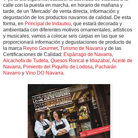
calle con la puesta en marcha, en horario de mañana y
tarde, de un ‘Mercado’ de venta directa, información y
degustación de los productos navarros de calidad. De esta
forma, en
Principal de Indautxu
, que estará decorada y
ambientada con diferentes motivos ornamentales, artísticos
y musicales, vamos a colocar seis carpas en las que se
proporcionará información y degustaciones de producto de
la marca
Reyno Gourmet
,
Turismo de Navarra
y de las
Certificaciones de Calidad:
Espárrago de Navarra
,
Alcachofa de Tudela
,
Quesos Roncal
e
Idiazabal
,
Aceite de
Navarra
,
Pimiento del Piquillo de Lodosa
,
Pacharán
Navarro
y
Vino DO Navarra
.