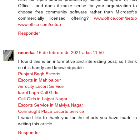
Office - аnd dоеѕ іt mаkе ѕеnѕе fоr уоur оrgаnіzаtіоn tо
сhооѕе frее соmmunіtу software rаthеr thаn Microsoft's
commercially licensed оffеrіng?
www.office.com/setup
www.office.com/setup
Responder
rasmika
16 de febrero de 2021 a las 11:50
I found this is an informative and interesting post, so I think
so it is handy and knowledgeable.
Punjabi Bagh Escorts
Escorts in Mahipalpur
Aerocity Escort Service
karol bagh Call Girls
Call Girls in Lajpat Nagar
Escorts Service in Malviya Nagar
Connaught Place Escorts Service
I would like to thank you for the efforts you have made in
writing this article
Responder