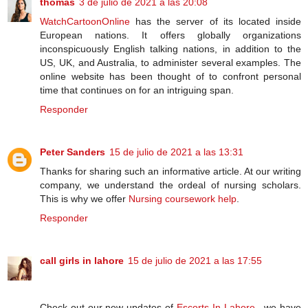
thomas
3 de julio de 2021 a las 20:08
WatchCartoonOnline
has the server of its located inside
European nations. It offers globally organizations
inconspicuously English talking nations, in addition to the
US, UK, and Australia, to administer several examples. The
online website has been thought of to confront personal
time that continues on for an intriguing span.
Responder
Peter Sanders
15 de julio de 2021 a las 13:31
Thanks for sharing such an informative article. At our writing
company, we understand the ordeal of nursing scholars.
This is why we offer
Nursing coursework help
.
Responder
call girls in lahore
15 de julio de 2021 a las 17:55
Check out our new updates of
Escorts In Lahore
, we have