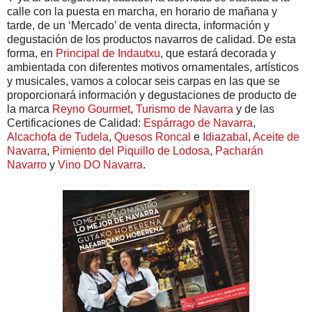
calle con la puesta en marcha, en horario de mañana y
tarde, de un ‘Mercado’ de venta directa, información y
degustación de los productos navarros de calidad. De esta
forma, en
Principal de Indautxu
, que estará decorada y
ambientada con diferentes motivos ornamentales, artísticos
y musicales, vamos a colocar seis carpas en las que se
proporcionará información y degustaciones de producto de
la marca
Reyno Gourmet
,
Turismo de Navarra
y de las
Certificaciones de Calidad:
Espárrago de Navarra
,
Alcachofa de Tudela
,
Quesos Roncal
e
Idiazabal
,
Aceite de
Navarra
,
Pimiento del Piquillo de Lodosa
,
Pacharán
Navarro
y
Vino DO Navarra
.