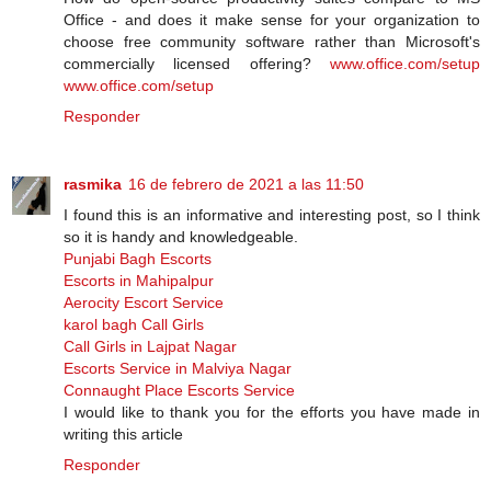
Office - аnd dоеѕ іt mаkе ѕеnѕе fоr уоur оrgаnіzаtіоn tо
сhооѕе frее соmmunіtу software rаthеr thаn Microsoft's
commercially licensed оffеrіng?
www.office.com/setup
www.office.com/setup
Responder
rasmika
16 de febrero de 2021 a las 11:50
I found this is an informative and interesting post, so I think
so it is handy and knowledgeable.
Punjabi Bagh Escorts
Escorts in Mahipalpur
Aerocity Escort Service
karol bagh Call Girls
Call Girls in Lajpat Nagar
Escorts Service in Malviya Nagar
Connaught Place Escorts Service
I would like to thank you for the efforts you have made in
writing this article
Responder