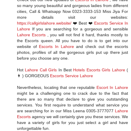
so many young beautiful and gorgeous ladies from different
cities, Call & Whatsapp Now 0323-3333-153 Miss Jiya For
more details visit our websites:
https://callgirlslahore.website/
❤️ Best ❤️
Escorts Service In
Lahore
If you are searching for a gorgeous and sensible
Lahore Escorts
, you will not find it hard, thanks mostly to
the Escorts queen. All you have to do is to get into our
website of
Escorts In Lahore
and check out the escorts
photos, profiles of all the gorgeous girls put up there just
before you choose any one.
Hot
Lahore Call Girls
In Best
Hotels Escorts Girls Lahore
(
👩 ) GORGEOUS
Escorts Service Lahore
Nevertheless, locating that one reputable
Escort In Lahore
might be a challenging one to crack due to the fact that
there are so many that declare to give you outstanding
services. You first require to understand what service you
are searching for in our Miss Leena 0305-3777077
Lahore
Escorts
agency we will certainly give you these services. We
have a variety of girls for you just select a girl and have
unforgettable fun.