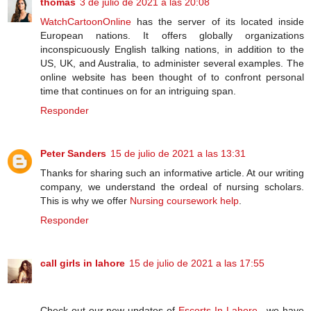
thomas
3 de julio de 2021 a las 20:08
WatchCartoonOnline
has the server of its located inside
European nations. It offers globally organizations
inconspicuously English talking nations, in addition to the
US, UK, and Australia, to administer several examples. The
online website has been thought of to confront personal
time that continues on for an intriguing span.
Responder
Peter Sanders
15 de julio de 2021 a las 13:31
Thanks for sharing such an informative article. At our writing
company, we understand the ordeal of nursing scholars.
This is why we offer
Nursing coursework help
.
Responder
call girls in lahore
15 de julio de 2021 a las 17:55
Check out our new updates of
Escorts In Lahore
, we have