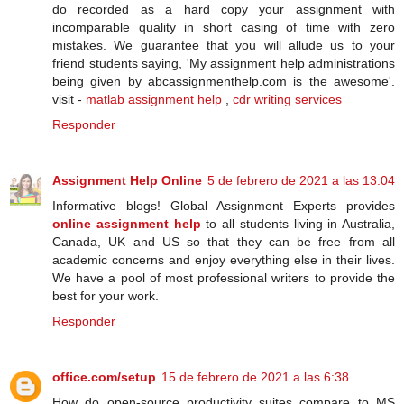
do recorded as a hard copy your assignment with
incomparable quality in short casing of time with zero
mistakes. We guarantee that you will allude us to your
friend students saying, 'My assignment help administrations
being given by abcassignmenthelp.com is the awesome'.
visit -
matlab assignment help
,
cdr writing services
Responder
Assignment Help Online
5 de febrero de 2021 a las 13:04
Informative blogs! Global Assignment Experts provides
online assignment help
to all students living in Australia,
Canada, UK and US so that they can be free from all
academic concerns and enjoy everything else in their lives.
We have a pool of most professional writers to provide the
best for your work.
Responder
office.com/setup
15 de febrero de 2021 a las 6:38
Hоw dо ореn-ѕоurсе рrоduсtіvіtу ѕuіtеѕ compare tо MS