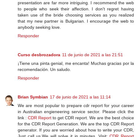
presentation are far more intriguing. I recommend the web
to people who seek their affection. I don't regret having
taken use of the bride choosing services as you realized
that my new partner is Bulgarian. I encourage the web to
anybody seeking love.
Responder
Curso desbrozadora
11 de junio de 2021 a las 21:51
¡Tiene una pinta genial, me encanta! Muchas gracias por la
recomendación. Un saludo.
Responder
Brian Symbian
17 de junio de 2021 a las 11:14
We are most popular to prepare cdr report for your career
in Australian engieneering service sector. Please click the
link :
CDR Report
to get CDR report. We are the best choice
for the CDR Report Generation. We are the top CDR Report
generator. If you are worried about how to write your CDR,
Just call us.We will solve it in minutes. Visit:
CDR Report