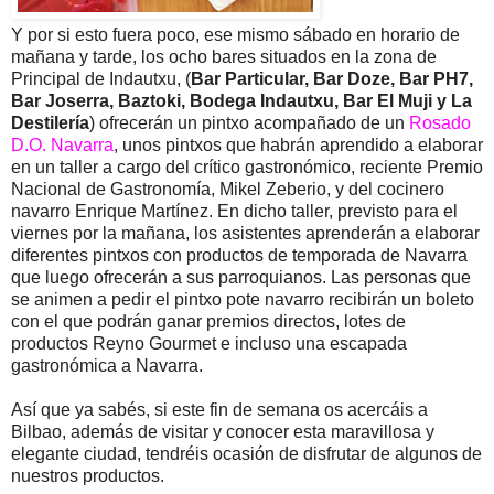
Y por si esto fuera poco, ese mismo sábado en horario de
mañana y tarde, los ocho bares situados en la zona de
Principal de Indautxu, (
Bar Particular, Bar Doze, Bar PH7,
Bar Joserra, Baztoki, Bodega Indautxu, Bar El Muji y La
Destilería
) ofrecerán un pintxo acompañado de un
Rosado
D.O. Navarra
, unos pintxos que habrán aprendido a elaborar
en un taller a cargo del crítico gastronómico, reciente Premio
Nacional de Gastronomía, Mikel Zeberio, y del cocinero
navarro Enrique Martínez. En dicho taller, previsto para el
viernes por la mañana, los asistentes aprenderán a elaborar
diferentes pintxos con productos de temporada de Navarra
que luego ofrecerán a sus parroquianos. Las personas que
se animen a pedir el pintxo pote navarro recibirán un boleto
con el que podrán ganar premios directos, lotes de
productos Reyno Gourmet e incluso una escapada
gastronómica a Navarra.
Así que ya sabés, si este fin de semana os acercáis a
Bilbao, además de visitar y conocer esta maravillosa y
elegante ciudad, tendréis ocasión de disfrutar de algunos de
nuestros productos.