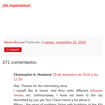
¡Os esperamos!
Marta Borruel
Publicado el
jueves, noviembre 15, 2018
Compartir
371 comentarios:
Christopher A. Howland
19 de diciembre de 2018 a las
12:39
Hey. Thanks for the interesting story.
I myself like to travel, and then write different
edusson
review
, etc. Unfortunately, I have not been to the city
described by you yet, but I have heard a lot about it.
Bilbao - the pearl of northern Spain with buildings of the XIV