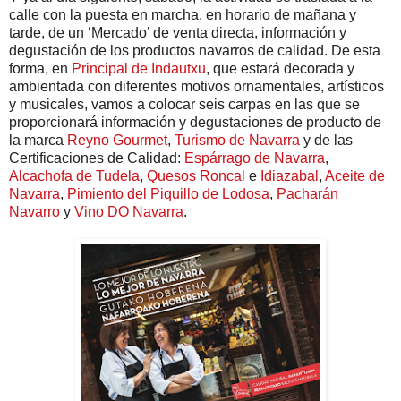
calle con la puesta en marcha, en horario de mañana y
tarde, de un ‘Mercado’ de venta directa, información y
degustación de los productos navarros de calidad. De esta
forma, en
Principal de Indautxu
, que estará decorada y
ambientada con diferentes motivos ornamentales, artísticos
y musicales, vamos a colocar seis carpas en las que se
proporcionará información y degustaciones de producto de
la marca
Reyno Gourmet
,
Turismo de Navarra
y de las
Certificaciones de Calidad:
Espárrago de Navarra
,
Alcachofa de Tudela
,
Quesos Roncal
e
Idiazabal
,
Aceite de
Navarra
,
Pimiento del Piquillo de Lodosa
,
Pacharán
Navarro
y
Vino DO Navarra
.