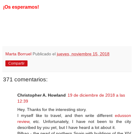
¡Os esperamos!
Marta Borruel
Publicado el
jueves, noviembre 15, 2018
Compartir
371 comentarios:
Christopher A. Howland
19 de diciembre de 2018 a las
12:39
Hey. Thanks for the interesting story.
I myself like to travel, and then write different
edusson
review
, etc. Unfortunately, I have not been to the city
described by you yet, but I have heard a lot about it.
Bilbao - the pearl of northern Spain with buildings of the XIV