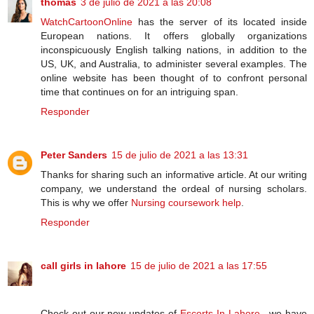
thomas
3 de julio de 2021 a las 20:08
WatchCartoonOnline
has the server of its located inside
European nations. It offers globally organizations
inconspicuously English talking nations, in addition to the
US, UK, and Australia, to administer several examples. The
online website has been thought of to confront personal
time that continues on for an intriguing span.
Responder
Peter Sanders
15 de julio de 2021 a las 13:31
Thanks for sharing such an informative article. At our writing
company, we understand the ordeal of nursing scholars.
This is why we offer
Nursing coursework help
.
Responder
call girls in lahore
15 de julio de 2021 a las 17:55
Check out our new updates of
Escorts In Lahore
, we have