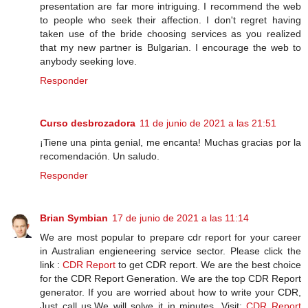
presentation are far more intriguing. I recommend the web
to people who seek their affection. I don't regret having
taken use of the bride choosing services as you realized
that my new partner is Bulgarian. I encourage the web to
anybody seeking love.
Responder
Curso desbrozadora
11 de junio de 2021 a las 21:51
¡Tiene una pinta genial, me encanta! Muchas gracias por la
recomendación. Un saludo.
Responder
Brian Symbian
17 de junio de 2021 a las 11:14
We are most popular to prepare cdr report for your career
in Australian engieneering service sector. Please click the
link :
CDR Report
to get CDR report. We are the best choice
for the CDR Report Generation. We are the top CDR Report
generator. If you are worried about how to write your CDR,
Just call us.We will solve it in minutes. Visit:
CDR Report