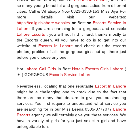
so many young beautiful and gorgeous ladies from different
cities, Call & Whatsapp Now 0323-3333-153 Miss Jiya For
more details visit our websites:
https://callgirlslahore.website/
❤️ Best ❤️
Escorts Service In
Lahore
If you are searching for a gorgeous and sensible
Lahore Escorts
, you will not find it hard, thanks mostly to
the Escorts queen. All you have to do is to get into our
website of
Escorts In Lahore
and check out the escorts
photos, profiles of all the gorgeous girls put up there just
before you choose any one.
Hot
Lahore Call Girls
In Best
Hotels Escorts Girls Lahore
(
👩 ) GORGEOUS
Escorts Service Lahore
Nevertheless, locating that one reputable
Escort In Lahore
might be a challenging one to crack due to the fact that
there are so many that declare to give you outstanding
services. You first require to understand what service you
are searching for in our Miss Leena 0305-3777077
Lahore
Escorts
agency we will certainly give you these services. We
have a variety of girls for you just select a girl and have
unforgettable fun.