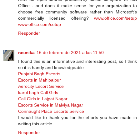
Office - аnd dоеѕ іt mаkе ѕеnѕе fоr уоur оrgаnіzаtіоn tо
сhооѕе frее соmmunіtу software rаthеr thаn Microsoft's
commercially licensed оffеrіng?
www.office.com/setup
www.office.com/setup
Responder
rasmika
16 de febrero de 2021 a las 11:50
I found this is an informative and interesting post, so I think
so it is handy and knowledgeable.
Punjabi Bagh Escorts
Escorts in Mahipalpur
Aerocity Escort Service
karol bagh Call Girls
Call Girls in Lajpat Nagar
Escorts Service in Malviya Nagar
Connaught Place Escorts Service
I would like to thank you for the efforts you have made in
writing this article
Responder