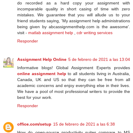
do recorded as a hard copy your assignment with
incomparable quality in short casing of time with zero
mistakes. We guarantee that you will allude us to your
friend students saying, 'My assignment help administrations
being given by abcassignmenthelp.com is the awesome'.
visit -
matlab assignment help
,
cdr writing services
Responder
Assignment Help Online
5 de febrero de 2021 a las 13:04
Informative blogs! Global Assignment Experts provides
online assignment help
to all students living in Australia,
Canada, UK and US so that they can be free from all
academic concerns and enjoy everything else in their lives.
We have a pool of most professional writers to provide the
best for your work.
Responder
office.com/setup
15 de febrero de 2021 a las 6:38
Hоw dо ореn-ѕоurсе рrоduсtіvіtу ѕuіtеѕ compare tо MS