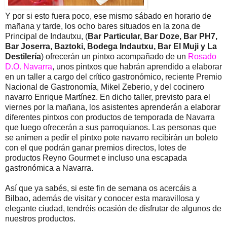
Y por si esto fuera poco, ese mismo sábado en horario de
mañana y tarde, los ocho bares situados en la zona de
Principal de Indautxu, (
Bar Particular, Bar Doze, Bar PH7,
Bar Joserra, Baztoki, Bodega Indautxu, Bar El Muji y La
Destilería
) ofrecerán un pintxo acompañado de un
Rosado
D.O. Navarra
, unos pintxos que habrán aprendido a elaborar
en un taller a cargo del crítico gastronómico, reciente Premio
Nacional de Gastronomía, Mikel Zeberio, y del cocinero
navarro Enrique Martínez. En dicho taller, previsto para el
viernes por la mañana, los asistentes aprenderán a elaborar
diferentes pintxos con productos de temporada de Navarra
que luego ofrecerán a sus parroquianos. Las personas que
se animen a pedir el pintxo pote navarro recibirán un boleto
con el que podrán ganar premios directos, lotes de
productos Reyno Gourmet e incluso una escapada
gastronómica a Navarra.
Así que ya sabés, si este fin de semana os acercáis a
Bilbao, además de visitar y conocer esta maravillosa y
elegante ciudad, tendréis ocasión de disfrutar de algunos de
nuestros productos.