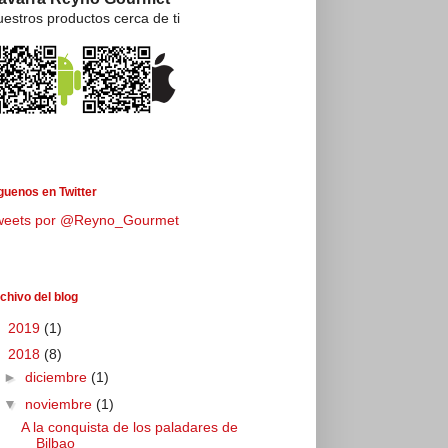
estros productos cerca de ti
guenos en Twitter
weets por @Reyno_Gourmet
chivo del blog
►
2019
(1)
▼
2018
(8)
►
diciembre
(1)
▼
noviembre
(1)
A la conquista de los paladares de
Bilbao