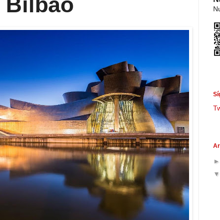
 Bilbao
Nu
Sí
T
Ar