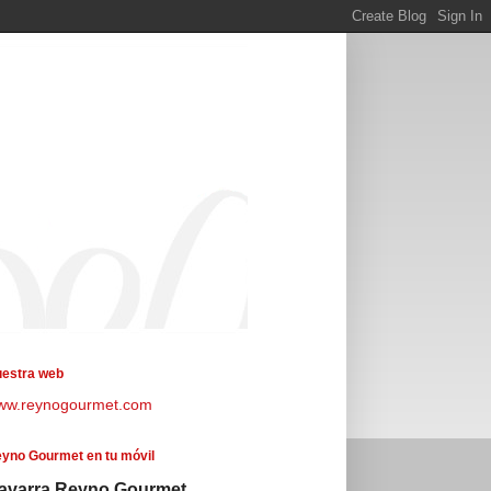
estra web
ww.reynogourmet.com
yno Gourmet en tu móvil
avarra Reyno Gourmet