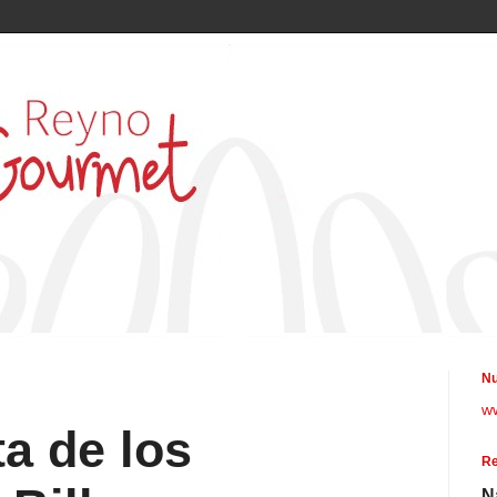
Nu
w
ta de los
Re
N