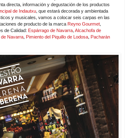
ta directa, información y degustación de los productos
incipal de Indautxu
, que estará decorada y ambientada
sticos y musicales, vamos a colocar seis carpas en las
taciones de producto de la marca
Reyno Gourmet
,
es de Calidad:
Espárrago de Navarra
,
Alcachofa de
 de Navarra
,
Pimiento del Piquillo de Lodosa
,
Pacharán