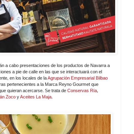
rán a cabo presentaciones de los productos de Navarra a
nes a pie de calle en las que se interactuará con el
nte, en los locales de la
Agrupación Empresarial Bilbao
ras pertenecientes a la Marca Reyno Gourmet que
que quieran acercarse. Se trata de
Conservas Ría
,
án Zoco
y
Aceites La Maja
.