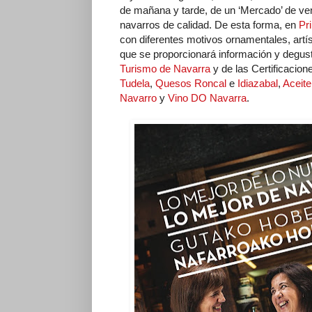
de mañana y tarde, de un ‘Mercado’ de ven
navarros de calidad. De esta forma, en
Pr
con diferentes motivos ornamentales, artí
que se proporcionará información y degus
Turismo de Navarra
y de las Certificacion
Tudela
,
Quesos Roncal
e
Idiazabal
,
Aceite
Navarro
y
Vino DO Navarra
.