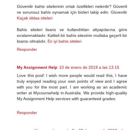
Güvenilir bahis sitelerinin ortak özellikleri nelerdir? Güvenli
ve sorunsuz bahis oynamak için bizleri takip edin. Güvenilir
Kaçak iddaa siteleri
Bahis siteleri lisans ve kullandıkları altyapılarına göre
sıralanmaktadır. Kaliteli bir bahis sitesinin mutlaka geçerli bir
lisansı olmalıdır.
En iyi bahis siteleri
Responder
My Assignment Help
10 de enero de 2019 a las 13:15
Love this post! I wish more people would read this, I have
truly enjoyed reading your own points of view and I agree
with you for the most part. I am working as an academic
writer at Mycoursehelp in Australia. We provide high-quality
My Assignment Help services with guaranteed grades.
Responder