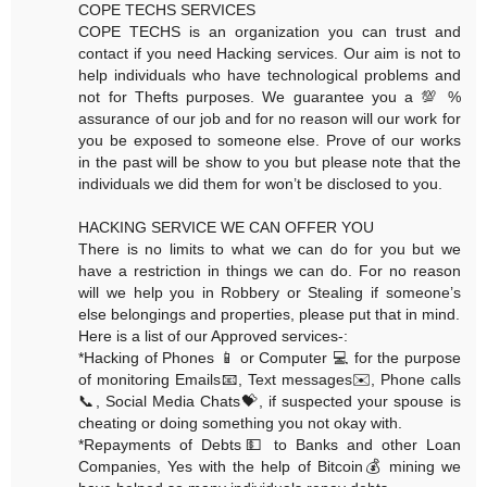
COPE TECHS SERVICES
COPE TECHS is an organization you can trust and
contact if you need Hacking services. Our aim is not to
help individuals who have technological problems and
not for Thefts purposes. We guarantee you a 💯 %
assurance of our job and for no reason will our work for
you be exposed to someone else. Prove of our works
in the past will be show to you but please note that the
individuals we did them for won’t be disclosed to you.
HACKING SERVICE WE CAN OFFER YOU
There is no limits to what we can do for you but we
have a restriction in things we can do. For no reason
will we help you in Robbery or Stealing if someone’s
else belongings and properties, please put that in mind.
Here is a list of our Approved services-:
*Hacking of Phones 📱 or Computer 💻 for the purpose
of monitoring Emails📧, Text messages✉️, Phone calls
📞, Social Media Chats💝, if suspected your spouse is
cheating or doing something you not okay with.
*Repayments of Debts💵 to Banks and other Loan
Companies, Yes with the help of Bitcoin💰 mining we