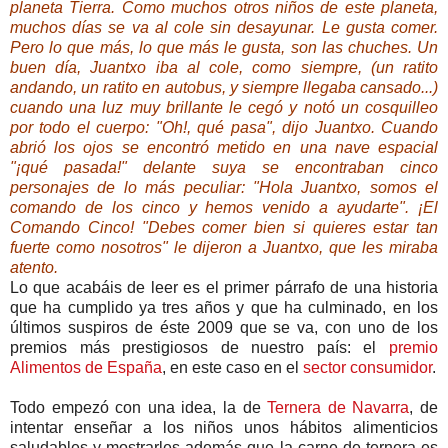
planeta Tierra. Como muchos otros niños de este planeta,
muchos días se va al cole sin desayunar. Le gusta comer.
Pero lo que más, lo que más le gusta, son las chuches. Un
buen día, Juantxo iba al cole, como siempre, (un ratito
andando, un ratito en autobus, y siempre llegaba cansado...)
cuando una luz muy brillante le cegó y notó un cosquilleo
por todo el cuerpo: "Oh!, qué pasa", dijo Juantxo. Cuando
abrió los ojos se encontró metido en una nave espacial
"¡qué pasada!" delante suya se encontraban cinco
personajes de lo más peculiar: "Hola Juantxo, somos el
comando de los cinco y hemos venido a ayudarte". ¡El
Comando Cinco! "Debes comer bien si quieres estar tan
fuerte como nosotros" le dijeron a Juantxo, que les miraba
atento.
Lo que acabáis de leer es el primer párrafo de una historia
que ha cumplido ya tres años y que ha culminado, en los
últimos suspiros de éste 2009 que se va, con uno de los
premios más prestigiosos de nuestro país: el
premio
Alimentos de España
, en este caso en el
sector consumidor
.
Todo empezó con una idea, la de
Ternera de Navarra
, de
intentar enseñar a los niños unos hábitos alimenticios
saludables y mostrarles además que la carne de ternera es